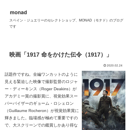
monad
スペイン・ジュエリーのセレクトショップ、MONAD（モナド）のブログ
です
映画「1917 命をかけた伝令（1917）」
2020.02.24
話題作ですね。全編ワンカットのように
見える緊迫した映像で撮影監督のロジャ
ー・ディーキンス（Roger Deakins）が
アカデミー賞の撮影賞に、視覚効果スー
パーバイザーのギョーム・ロシェロン
（Guillaume Rocheron）が視覚効果賞に
輝きました。臨場感が極めて重要ですの
で、大スクリーンでの鑑賞しかあり得な