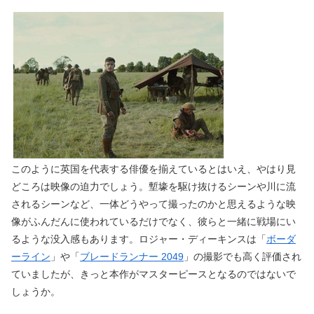
このように英国を代表する俳優を揃えているとはいえ、やはり見
どころは映像の迫力でしょう。塹壕を駆け抜けるシーンや川に流
されるシーンなど、一体どうやって撮ったのかと思えるような映
像がふんだんに使われているだけでなく、彼らと一緒に戦場にい
るような没入感もあります。ロジャー・ディーキンスは「
ボーダ
ーライン
」や「
ブレードランナー 2049
」の撮影でも高く評価され
ていましたが、きっと本作がマスターピースとなるのではないで
しょうか。