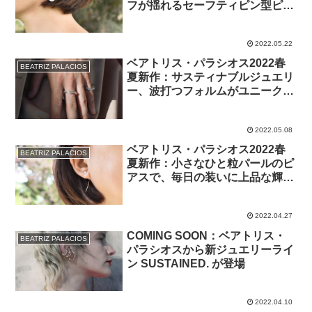
フが揺れるセーフティピン型ピア
ス
2022.05.22
ベアトリス・パラシオス2022春
BEATRIZ PALACIOS
夏新作：サスティナブルジュエリ
ー、波打つフォルムがユニークな
WAVE リング
2022.05.08
ベアトリス・パラシオス2022春
BEATRIZ PALACIOS
夏新作：小さなひと粒パールのピ
アスで、毎日の装いに上品な輝き
を
2022.04.27
COMING SOON：ベアトリス・
BEATRIZ PALACIOS
パラシオスから新ジュエリーライ
ン SUSTAINED. が登場
2022.04.10