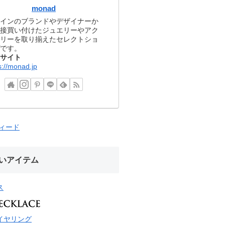
monad
インのブランドやデザイナーか
接買い付けたジュエリーやアク
リーを取り揃えたセレクトショ
です。
サイト
s://monad.jp
フィード
いアイテム
ス
イヤリング