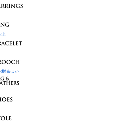
ット
お財布ほか