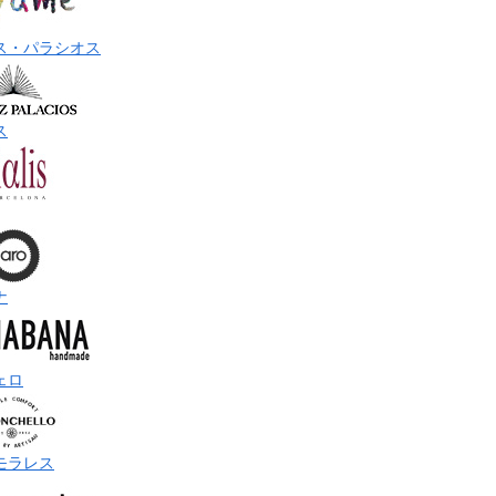
ス・パラシオス
ス
ナ
ェロ
モラレス