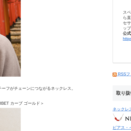
スペ
ら直
セサ
ップ
公式
http
RSS
チーフがチェーンにつながるネックレス。
取り扱
ARBET カーブ ゴールド＞
ネックレ
ピアス・