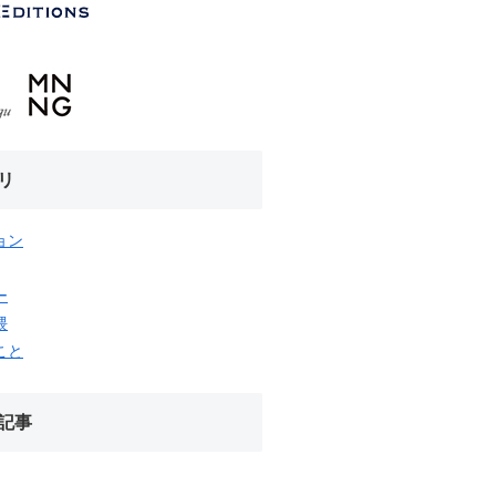
リ
ョン
ー
隈
こと
記事