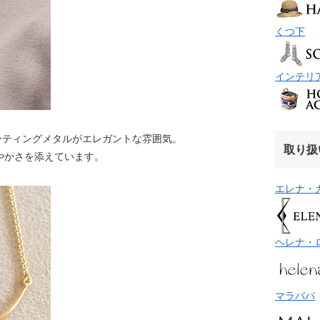
くつ下
インテリ
ーティングメタルがエレガントな雰囲気。
取り扱
やかさを添えています。
エレナ・
ヘレナ・
マラババ