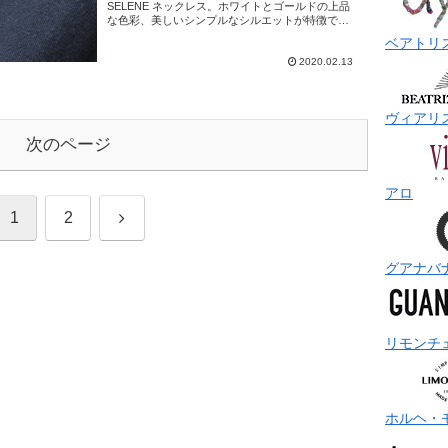
SELENE ネックレス。ホワイトとゴールドの上品
な色彩、美しいシンプルなシルエットが特徴で
す。鏡をモチーフにしたコイン型のマザーオブパ
ベアトリ
ールは...
2020.02.13
ヴィアリ
次のページ
アロ
次
1
2
へ
グアナバ
リモンチ
ホルヘ・