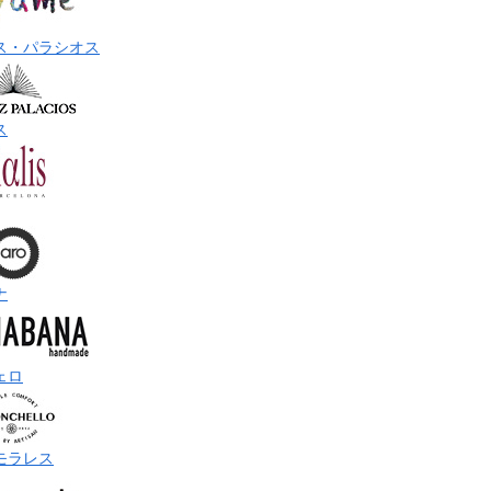
ス・パラシオス
ス
ナ
ェロ
モラレス