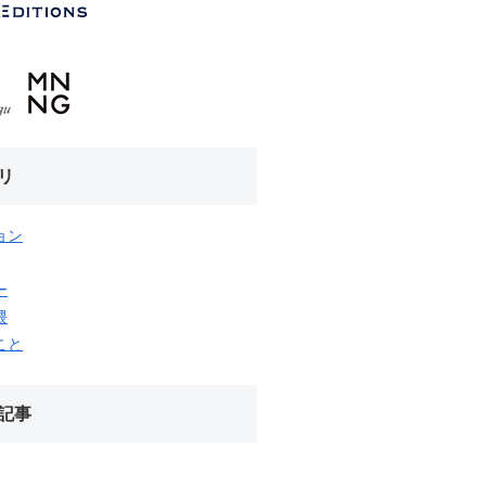
リ
ョン
ー
隈
こと
記事