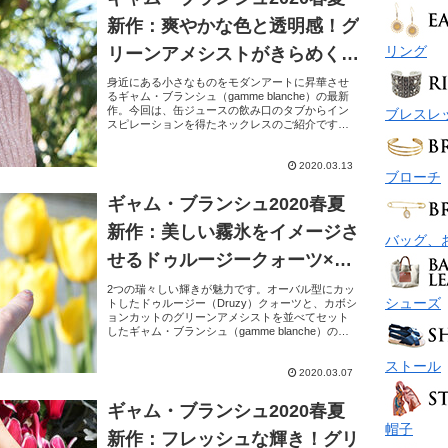
新作：爽やかな色と透明感！グ
リング
リーンアメシストがきらめくシ
ョートネックレス
身近にある小さなものをモダンアートに昇華させ
るギャム・ブランシュ（gamme blanche）の最新
作。今回は、缶ジュースの飲み口のタブからイン
ブレスレ
スピレーションを得たネックレスのご紹介です。
美しい曲線のオーバル型モチーフに、すっきりと
スクエア...
2020.03.13
ブローチ
ギャム・ブランシュ2020春夏
新作：美しい霧氷をイメージさ
バッグ、
せるドゥルージークォーツ×グ
リーンアメシストのリング
2つの瑞々しい輝きが魅力です。オーバル型にカッ
シューズ
トしたドゥルージー（Druzy）クォーツと、カボシ
ョンカットのグリーンアメシストを並べてセット
したギャム・ブランシュ（gamme blanche）の新
作リング。神秘的なドゥルージークォーツは、繊...
ストール
2020.03.07
ギャム・ブランシュ2020春夏
帽子
新作：フレッシュな輝き！グリ