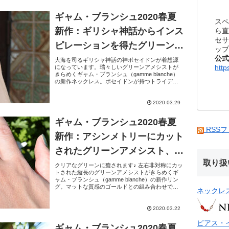
ギャム・ブランシュ2020春夏
スペ
新作：ギリシャ神話からインス
ら直
セサ
ピレーションを得たグリーンア
ップ
公式
メシストのネックレス
大海を司るギリシャ神話の神ポセイドンが着想源
http
になっています。瑞々しいグリーンアメシストが
きらめくギャム・ブランシュ（gamme blanche）
の新作ネックレス。ポセイドンが持つトライデン
ト（三叉のほこ）をかたどったモチーフです。ほ
こさきを...
2020.03.29
ギャム・ブランシュ2020春夏
RSS
新作：アシンメトリーにカット
されたグリーンアメシスト、コ
取り扱
ンテンポラリーなリング
クリアなグリーンに癒されます♪ 左右非対称にカッ
トされた縦長のグリーンアメシストがきらめくギ
ャム・ブランシュ（gamme blanche）の新作リン
グ。マットな質感のゴールドとの組み合わせで、
ネックレ
グリーンアメシストの透明度を引き立ててみせた
デザ...
2020.03.22
ピアス・
ギャム・ブランシュ2020春夏