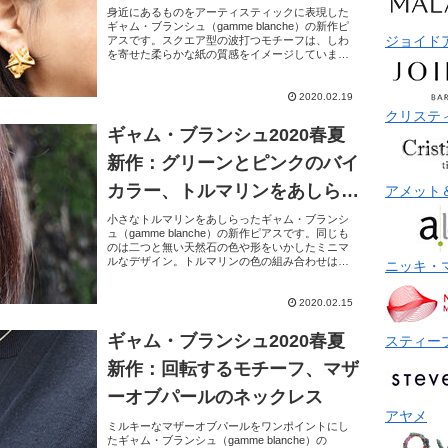
ス
身近にあるものをアーティスティックに表現した
ギャム・ブランシュ（gamme blanche）の新作ピ
ジョイド
アスです。スクエア型の波打つモチーフは、しわ
を寄せた柔らかな紙の質感をイメージしていま
す。スターリングシルバー（SV925）に14Kゴール
ド...
2020.02.19
クリステ
ギャム・ブランシュ2020春夏
新作：グリーンとピンクのバイ
カラー、トルマリンをあしらっ
アメット
たプチピアス
小さなトルマリンをあしらったギャム・ブランシ
ュ（gamme blanche）の新作ピアスです。同じも
のは二つと無い天然石の色や形をいかしたミニマ
ルなデザイン。トルマリンの色の組み合わせは、
ニッキ・
片方がピンクとグリーンのバイカラー、片方は深
いグリー...
2020.02.15
ギャム・ブランシュ2020春夏
スティー
新作：回転するモチーフ、マザ
ーオブパールのネックレス
アヤメ
ミルキーなマザーオブパールをワンポイントにし
たギャム・ブランシュ（gamme blanche）の