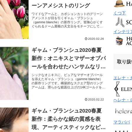
ーンアメシストのリング
くつ下
ワイドなアームと、カボションカットのグリーン
アメシストが目を引くギャム・ブランシュ
（gamme blanche）の新作リング。冒険心がくす
ぐられるドーム屋根の天文台をモチーフにしてい
ます。オープンタイプのワイドなアームは、滑ら
インテリ
かな鏡面仕上げ...
2020.02.26
ギャム・ブランシュ2020春夏
新作：オニキスとマザーオブパ
取り扱
ールを合わせたハンサムなリン
グ
シックなオニキスに、ピュアなマザーオブパール
エレナ・
を添えたギャム・ブランシュ（gamme blanche）
の新作リングです。構築的なスクエア型のリング
アームは、滑らかな鏡面仕上げの14Kゴールドをコ
ーティングしたスターリングシルバー（SV925）...
ヘレナ・
2020.02.22
ギャム・ブランシュ2020春夏
新作：柔らかな紙の質感を表
マラババ
現、アーティスティックなピア