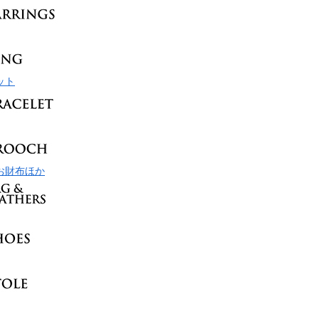
ット
お財布ほか