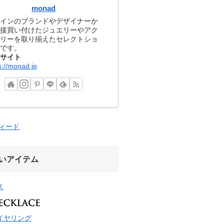
monad
インのブランドやデザイナーか
接買い付けたジュエリーやアク
リーを取り揃えたセレクトショ
です。
サイト
s://monad.jp
フィード
いアイテム
ス
イヤリング