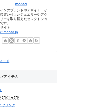
monad
インのブランドやデザイナーか
接買い付けたジュエリーやアク
リーを取り揃えたセレクトショ
です。
サイト
s://monad.jp
フィード
いアイテム
ス
イヤリング