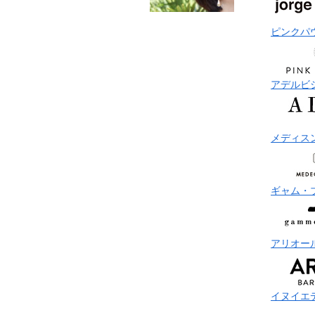
ピンクパ
アデルビ
メディス
ギャム・
アリオー
イヌイエ