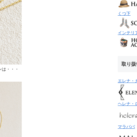
くつ下
インテリ
取り扱
ンは・・・
エレナ・
ヘレナ・
マラババ