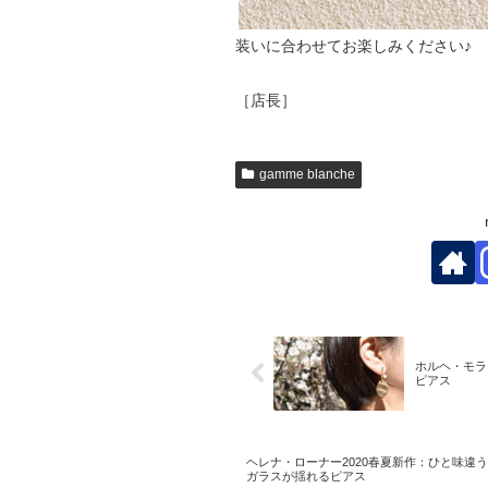
装いに合わせてお楽しみください♪
［店長］
gamme blanche
ホルヘ・モラ
ピアス
ヘレナ・ローナー2020春夏新作：ひと味違
ガラスが揺れるピアス