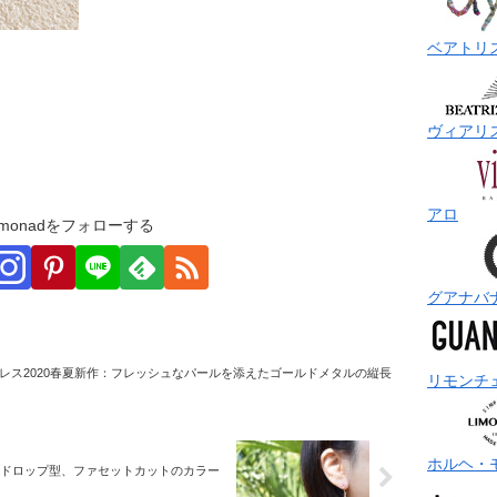
ベアトリ
ヴィアリ
アロ
monadをフォローする
グアナバ
レス2020春夏新作：フレッシュなパールを添えたゴールドメタルの縦長
リモンチ
ホルヘ・
うドロップ型、ファセットカットのカラー