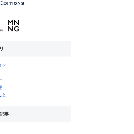
リ
ョン
ー
隈
こと
記事