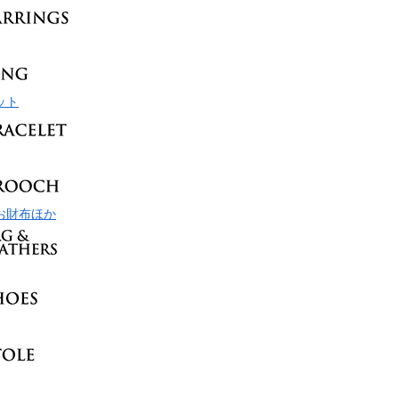
ット
お財布ほか