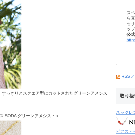
スペ
ら直
セサ
ップ
公式
http
RSS
、すっきりとスクエア型にカットされたグリーンアメシス
取り扱
ネックレ
ックレス SODA グリーンアメシスト＞
ピアス・