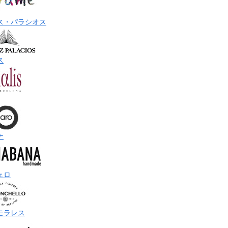
ス・パラシオス
ス
ナ
ェロ
モラレス