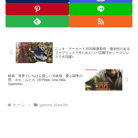
ニッキ・マーカート2020春夏新作：撥水性のある
ファブリックで作られたツバ広帽子がシーズンレ
スで大活躍♪
映画「世界でいちばん貧しい大統領 愛と闘争の
男、ホセ・ムヒカ（El Pepe, Una Vida
Suprema）」
ホーム
gamme blanche