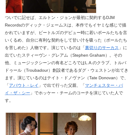
ついでに記せば、エルトン・ジョンが最初に契約するDJM
Recordsのディック・ジェームスは、本作でもイヤミな感じで描
かれていますが、ビートルズのデビュー時に若いポールたちを言
いくるめ、自分に有利な契約をして甘い汁を吸った（ポールたち
を苦しめた）人物です。演じているのは「
裏切りのサーカス
」に
出ていたスティーヴン・グレアム（Stephen Graham）。その
他、ミュージックシーンの有名どころではL.A.のクラブ、トルバ
ドゥール（Troubadour）創設者であるダグ・ウェストンが出てき
ます。演じているのはテイト・ドノヴァン（Tate Donovan）で、
「
アバウト・レイ
」で出て行った父親、「
マンチェスター・バ
イ・ザ・シー
」でホッケー・チームのコーチを演じていた人で
す。