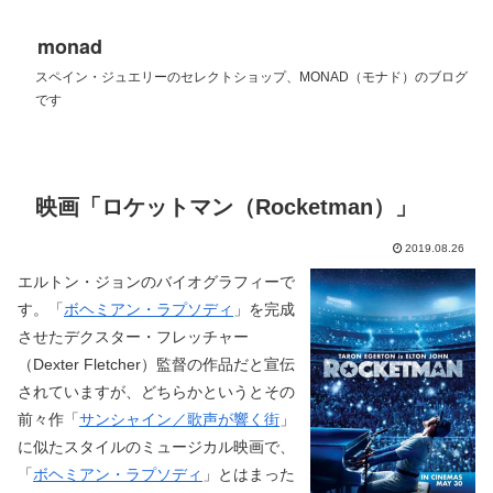
monad
スペイン・ジュエリーのセレクトショップ、MONAD（モナド）のブログ
です
映画「ロケットマン（Rocketman）」
2019.08.26
エルトン・ジョンのバイオグラフィーで
す。「
ボヘミアン・ラプソディ
」を完成
させたデクスター・フレッチャー
（Dexter Fletcher）監督の作品だと宣伝
されていますが、どちらかというとその
前々作「
サンシャイン／歌声が響く街
」
に似たスタイルのミュージカル映画で、
「
ボヘミアン・ラプソディ
」とはまった