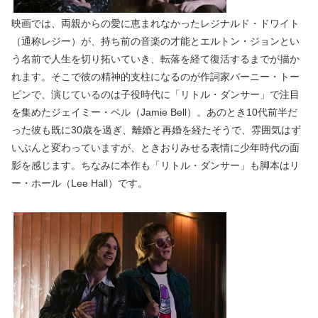
映画では、両親からの愛に恵まれなかったレジナルド・ドワイト
（通称レジー）が、持ち前の音楽の才能とエルトン・ジョンとい
う名前で人生を切り拓いていき、転落を経て復活するまでが描か
れます。そこで彼の精神的支柱になるのが作詞家バーニー・トー
ピンで、演じているのは子役時代に「リトル・ダンサー」で注目
を集めたジェイミー・ベル（Jamie Bell）。あのとき10代前半だ
った彼も既に30歳を過ぎ、離婚と再婚を経たそうで、雰囲気はず
いぶんと変わっていますが、ときおりみせる表情に少年時代の面
影を感じます。ちなみに本作も「リトル・ダンサー」も脚本はリ
ー・ホール（Lee Hall）です。