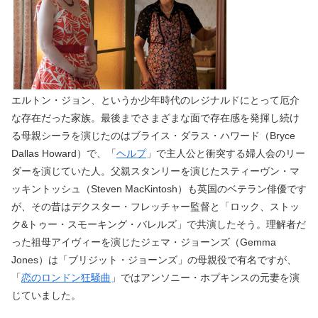
エルトン・ジョン、というか少年時代のレジナルドにとって厄介
な存在だった家族。最後までさまざまな面で存在感を発揮し続け
る母親シーラを演じたのはブライス・ダラス・ハワード（Bryce
Dallas Howard）で、「
ヘルプ
」で主人公と衝突する婦人会のリー
ダーを演じていた人。父親スタンリーを演じたスティーヴン・マ
ッキントッシュ（Steven MacKintosh）も英国のベテラン俳優です
が、その昔はデクスター・フレッチャー監督と「ロック、ストッ
ク&トゥー・スモーキング・バレルズ」で共演したそう。理解者だ
った祖母アイヴィーを演じたジェマ・ジョーンズ（Gemma
Jones）は「ブリジット・ジョーンズ」の母親役で有名ですが、
「
恋のロンドン狂騒曲
」ではアンソニー・ホプキンスの元妻を演
じていました。