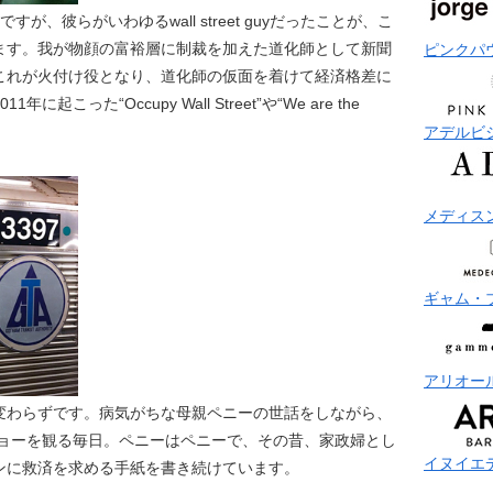
、彼らがいわゆるwall street guyだったことが、こ
ます。我が物顔の富裕層に制裁を加えた道化師として新聞
ピンクパ
これが火付け役となり、道化師の仮面を着けて経済格差に
った“Occupy Wall Street”や“We are the
アデルビ
メディス
ギャム・
アリオー
変わらずです。病気がちな母親ペニーの世話をしながら、
ショーを観る毎日。ペニーはペニーで、その昔、家政婦とし
イヌイエ
ンに救済を求める手紙を書き続けています。