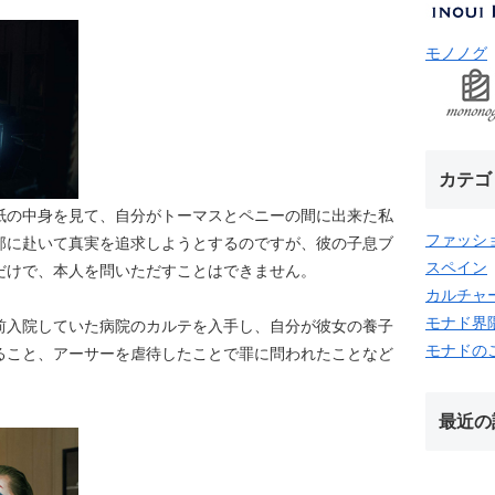
モノノグ
カテゴ
紙の中身を見て、自分がトーマスとペニーの間に出来た私
ファッシ
邸に赴いて真実を追求しようとするのですが、彼の子息ブ
スペイン
だけで、本人を問いただすことはできません。
カルチャ
モナド界
前入院していた病院のカルテを入手し、自分が彼女の養子
モナドの
ること、アーサーを虐待したことで罪に問われたことなど
最近の