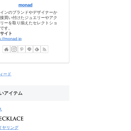
monad
インのブランドやデザイナーか
接買い付けたジュエリーやアク
リーを取り揃えたセレクトショ
です。
サイト
s://monad.jp
フィード
いアイテム
ス
イヤリング