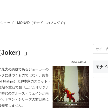
ショップ、MONAD（モナド）のブログです
oker）」
2019.10.15
モナド
ズ最大の悪役であるジョーカーの
ックに基づくものではなく、監督
Phillips）と脚本家のスコット・
推敲に推敲を重ねて創り上げたオリジナ
年時代のブルース・ウェインが両
バットマン・シリーズの前日譚に
は登場しません。