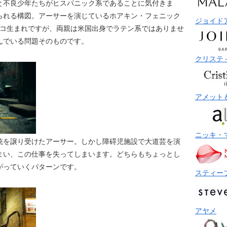
と不良少年たちがヒスパニック系であることに気付きま
られる構図。アーサーを演じているホアキン・フェニック
ジョイド
プエルトリコ生まれですが、両親は米国出身でラテン系ではありませ
んでいる問題そのものです。
クリステ
アメット
ニッキ・
銃を譲り受けたアーサー。しかし障碍児施設で大道芸を演
まい、この仕事を失ってしまいます。どちらもちょっとし
がっていくパターンです。
スティー
アヤメ