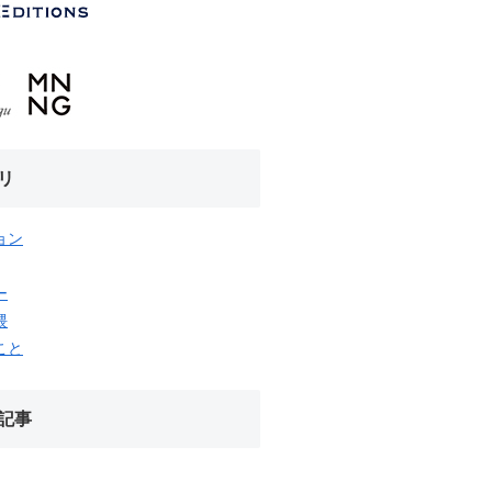
リ
ョン
ー
隈
こと
記事