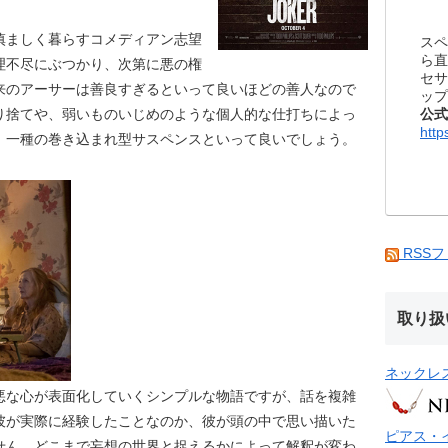
慎ましく暮らすコメディアン志望
スペ
ら直
理不尽にぶつかり、次第に悪の権
セサ
来のアーサーは善良すぎるといって良いほどの善人なので
ップ
公式
り捨てや、弱いものいじめのような個人的な仕打ちによっ
http
。一種の巻き込まれ型サスペンスといって良いでしょう。
RSS
取り扱
ネックレ
悪な心が表面化していくシンプルな物語ですが、話を複雑
彼が実際に経験したことなのか、彼が頭の中で思い描いた
ピアス・
せん。どこまで妄想の世界と捉えるかによって解釈が変わ