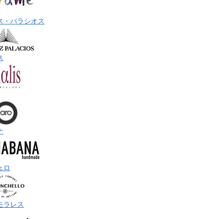
ス・パラシオス
ス
ナ
ェロ
モラレス