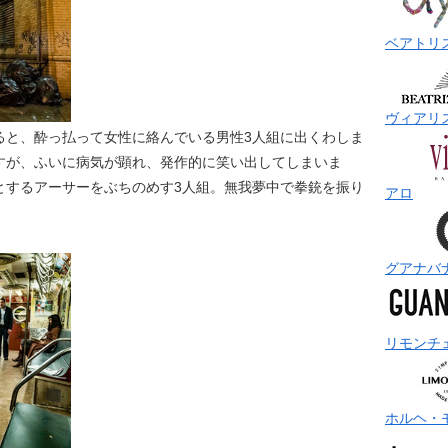
ベアトリ
ヴィアリ
ると、酔っ払って女性に絡んでいる男性3人組に出くわしま
すが、ふいに病気が顕れ、発作的に笑い出してしまいま
とするアーサーをぶちのめす3人組。無我夢中で拳銃を振り
アロ
グアナバ
リモンチ
ホルヘ・