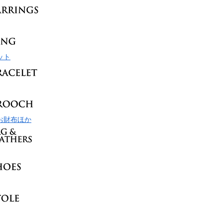
ット
お財布ほか