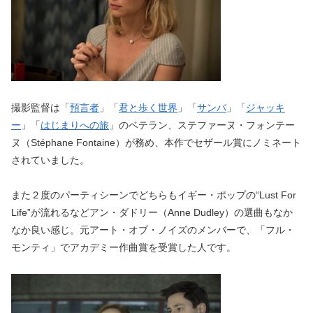
撮影監督は「
預言者
」「
君と歩く世界
」「
サンバ
」「
ジャッキ
ー
」「
はじまりへの旅
」のベテラン、ステファーヌ・フォンテー
ヌ（Stéphane Fontaine）が務め、本作でセザール賞にノミネート
されていました。
また２度のパーティシーンでどちらもイギー・ポップの“Lust For
Life”が流れるなどアン・ダドリー（Anne Dudley）の選曲もなか
なか良い感じ。元アート・オブ・ノイズのメンバーで、「フル・
モンティ」でアカデミー作曲賞を受賞した人です。