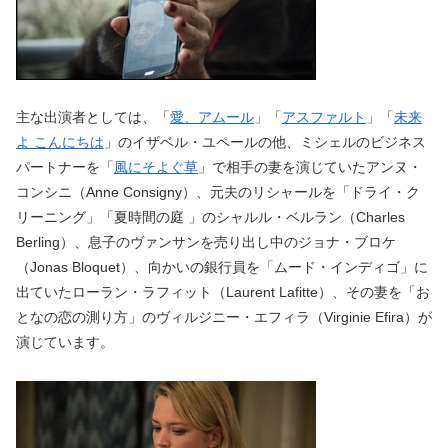
主な出演者としては、「
愛、アムール
」「
アスファルト
」「
未来
よ こんにちは
」のイザベル・ユペールの他、ミシェルのビジネス
パートナーを「
風にそよぐ草
」で相手の妻を演じていたアンヌ・
コンシニ（Anne Consigny）、元夫のリシャールを「ドライ・ク
リーニング」「夏時間の庭 」のシャルル・ベルラン（Charles
Berling）、息子のヴァンサンを売り出し中のジョナ・ブロケ
（Jonas Bloquet）、向かいの銀行員を「ムード・インディゴ」に
出ていたローラン・ラフィット（Laurent Lafitte）、その妻を「お
となの恋の測り方」のヴィルジニー・エフィラ（Virginie Efira）が
演じています。