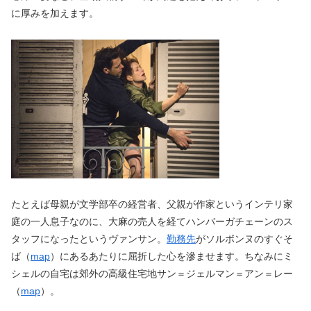
に厚みを加えます。
たとえば母親が文学部卒の経営者、父親が作家というインテリ家
庭の一人息子なのに、大麻の売人を経てハンバーガチェーンのス
タッフになったというヴァンサン。
勤務先
がソルボンヌのすぐそ
ば（
map
）にあるあたりに屈折した心を滲ませます。ちなみにミ
シェルの自宅は郊外の高級住宅地サン＝ジェルマン＝アン＝レー
（
map
）。