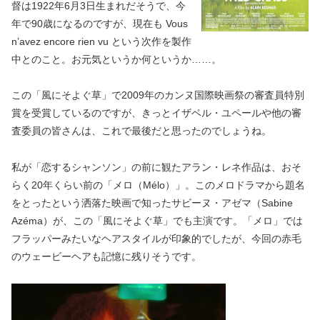
督は1922年6月3日生まれだそうで、今
年で90歳になるのですが、現在も Vous
n’avez encore rien vu という次作を製作
中とのこと。お元気というか何というか……。
この「風にそよぐ草」で2009年のカンヌ国際映画祭の審査員特別
賞を受賞しているのですが、きっとイザベル・ユペールや他の審
査委員の皆さんは、これで最後だと思ったのでしょうね。
私が「恋するシャンソン」の前に観たアラン・レネ作品は、おそ
らく20年くらい前の「メロ（Mélo）」。このメロドラマから題名
をとったという洒落た映画で知ったサビーヌ・アゼマ（Sabine
Azéma）が、この「風にそよぐ草」でも主演です。「メロ」では
フラッパーみたいなヘアスタイルが印象的でしたが、今回の赤毛
のウェービーヘアも記憶に残りそうです。