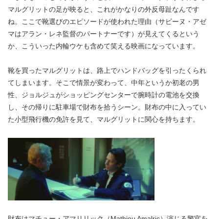
マルグリットの足が映ると、これがかなりの外反母趾なんです
ね。ここで靴選びのエピソードが使われた理由（サビーヌ・アゼ
マはアラン・レネ監督のパートナーです）が見えてくるという
か、こういった内輪ウケも含めて笑える映画になっています。
靴を買ったマルグリットは、路上でハンドバッグを引ったくられ
てしまいます。そこで情景が変わって、中年というか初老の男
性、ジョルジュがショッピングセンターで腕時計の電池を交換
し、その帰りに駐車場で財布を拾うシーン。財布の中に入ってい
た小型飛行機の免許を見て、マルグリットに関心を持ちます。
財布はマチュー・アマリリック（Mathieu Amalric）演じる警官を