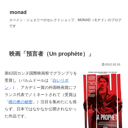
monad
スペイン・ジュエリーのセレクトショップ、MONAD（モナド）のブログ
です
映画「預言者（Un prophète）」
2012.02.01
第62回カンヌ国際映画祭でグランプリを
受賞し（パルムドールは「
白いリボ
ン
」）、アカデミー賞の外国映画賞にフ
ランス代表でノミネートされて（受賞は
「
瞳の奥の秘密
」）注目を集めたにも係
らず、日本ではなかなか公開されなかっ
た作品です。