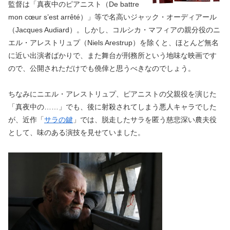
監督は「真夜中のピアニスト（De battre
mon cœur s’est arrêté）」等で名高いジャック・オーディアール
（Jacques Audiard）。しかし、コルシカ・マフィアの親分役のニ
エル・アレストリュプ（Niels Arestrup）を除くと、ほとんど無名
に近い出演者ばかりで、また舞台が刑務所という地味な映画です
ので、公開されただけでも僥倖と思うべきなのでしょう。
ちなみにニエル・アレストリュプ、ピアニストの父親役を演じた
「真夜中の……」でも、後に射殺されてしまう悪人キャラでした
が、近作「
サラの鍵
」では、脱走したサラを匿う慈悲深い農夫役
として、味のある演技を見せていました。