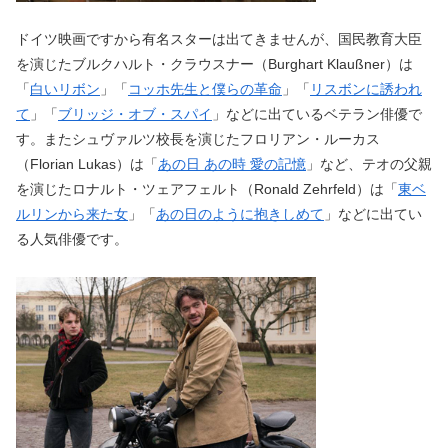
ドイツ映画ですから有名スターは出てきませんが、国民教育大臣
を演じたブルクハルト・クラウスナー（Burghart Klaußner）は
「
白いリボン
」「
コッホ先生と僕らの革命
」「
リスボンに誘われ
て
」「
ブリッジ・オブ・スパイ
」などに出ているベテラン俳優で
す。またシュヴァルツ校長を演じたフロリアン・ルーカス
（Florian Lukas）は「
あの日 あの時 愛の記憶
」など、テオの父親
を演じたロナルト・ツェアフェルト（Ronald Zehrfeld）は「
東ベ
ルリンから来た女
」「
あの日のように抱きしめて
」などに出てい
る人気俳優です。