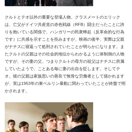
クルトとテオ以外の重要な登場人物、クラスメートのエリック
は、亡父がドイツ共産党の赤色戦線（RFB）闘士だったことに誇
りを抱いている関係で、ハンガリーの民衆蜂起（反革命的な行為
です）に共感を示すことを拒みますが、映画の後半、実際は父親
がナチスに寝返って処刑されていたことが明らかになります。ま
たクルトの父親はその社会的地位からわかるように体制側の人物
ですが、その妻の父、つまりクルトの母方の祖父はナチスに所属
していたようで、ことある毎に妻の出自を貶します。そしてテ
オ。彼の父親は家族思いの善良で無骨な労働者として描かれます
が、実は1953年の東ベルリン暴動に関わっていたことが終盤で明
かされます。