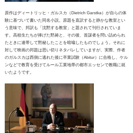
原作はディートリッヒ・ガルスカ（Dietrich Garstka）が自らの体
験に基づいて書いた同名小説。原題を直訳すると静かな教室とい
う意味で、邦訳も「沈黙する教室」と題されて刊行されていま
す。高校生たちが捧げた黙祷と、その後、首謀者を問い詰められ
たときに連帯して黙秘したことを暗喩したものでしょう。それに
対して映画の邦題は思い切りネタバレしていますが、実際、作者
のガルスカは西側に逃れた後に卒業試験（Abitur）に合格し、ケル
ンなどで教育を受けてルール工業地帯の都市エッセンで教職に就
いたようです。