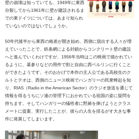
壁の崩壊は知っていても、1949年に東西
分裂してから1961年に壁が建設されるま
での東ドイツについては、あまり知られ
ていないのではないでしょうか。
50年代後半から東西の格差が開き始め、西側に脱出する人々が増
えていったことで、鉄条網による封鎖からコンクリート壁の建設
へと進んでいくわけですが、1956年当時はこの映画で描かれてい
るように、墓参りなどの用件で割と自由に西ベルリンに行くこと
ができたようです。そのおかげで本作の主人公である高校生のク
ルトとテオは、西側のニュース映画でハンガリーの民衆蜂起を知
り、RIAS（Radio in the American Sector）のラジオ放送を通じて
情報を得るうちにソ連の管理下におかれている祖国の姿に疑問を
持ちます。そしてハンガリーの犠牲者に黙祷を捧げようとクラス
メートに提案、実行したことが、彼らの人生を揺るがす大きな事
件に発展してしまいます。