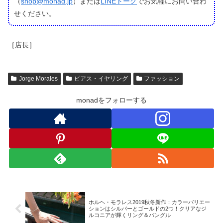
（
shop@monad.jp
）または
LINEトーク
でお気軽にお問い合わ
せください。
［店長］
Jorge Morales
ピアス・イヤリング
ファッション
monadをフォローする
ホルヘ・モラレス2019秋冬新作：カラーバリエー
ションはシルバーとゴールドの2つ！クリアなジ
ルコニアが輝くリング＆バングル