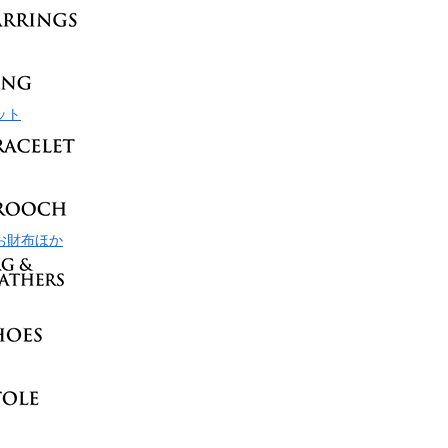
ット
お財布ほか