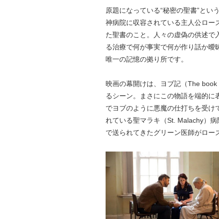
原題になっている“秘密の聖書”とい
神病院に収容されている主人公ロー
た聖書のこと。人々の虚偽の供述で
る治療で何が事実で何が作り話か曖
唯一の記憶の拠り所です。
映画の幕開けは、ヨブ記（The book
るシーン。まさにこの物語を端的に
でヨブのように悪魔の仕打ちを受け
れている聖マラキ（St. Malac
で送られてきたグリーン医師がロー