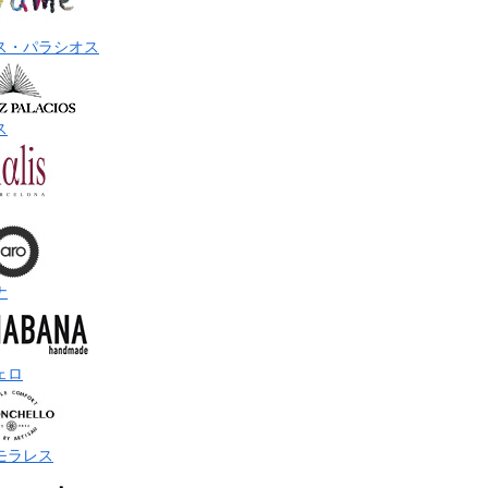
ス・パラシオス
ス
ナ
ェロ
モラレス