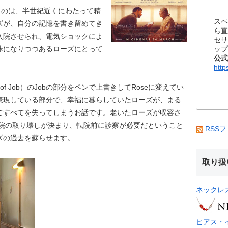
うのは、半世紀近くにわたって精
スペ
ズが、自分の記憶を書き留めてき
ら直
入院させられ、電気ショックによ
セサ
ップ
昧になりつつあるローズにとって
公式
http
 of Job）のJobの部分をペンで上書きしてRoseに変えてい
表現している部分で、幸福に暮らしていたローズが、まる
てすべてを失ってしまうお話です。老いたローズが収容さ
hy）病院の取り壊しが決まり、転院前に診察が必要だということ
RSS
ズの過去を蘇らせます。
取り扱
ネックレ
ピアス・