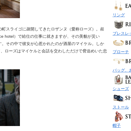
リング
の町スライゴに疎開してきたロザンヌ（愛称ローズ）。叔
ブレスレ
nce hotel）で給仕の仕事に就きますが、その美貌が災い
す。その中で彼女が心惹かれたのが酒屋のマイケル。しか
て、ローズはマイケルと会話を交わしただけで脅迫めいた忠
ブローチ
バッグ、
シューズ
ストール
帽子