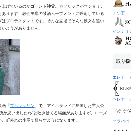
を上げているのがゴーント神父。カソリックがマジョリテ
くつ下
もあります。教会主導の禁酒ムーブメントに呼応している
ズはプロテスタントです。そんな立場でそんな彼女を追い
言いようがありません。
インテリ
取り扱
エレナ・
ヘレナ・
映画「
ブルックリン
」で、アイルランドに帰国した主人公
所か思い出したわ”と吐き捨てる場面がありますが、ローズ
い、町外れの小屋で暮らすようになります。
マラババ