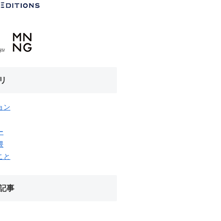
リ
ョン
ー
隈
こと
記事