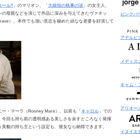
ール!!
」のマリオン、「
大統領の執事の涙
」の女主人、
ンの母親などを演じて作品に深みを与えてきたヴァネッ
ピンクパ
edgrave）。本作でも強い意志を秘めた頑なな老婆を好演して
アデルビ
メディス
ギャム・
アリオー
・マーラ（Rooney Mara）。以前も「
キャロル
」での
、今回も持ち前の透明感ある美しさを余すところなく発揮
う美貌の持ち主という設定も、彼女なら納得できます。
イヌイエ