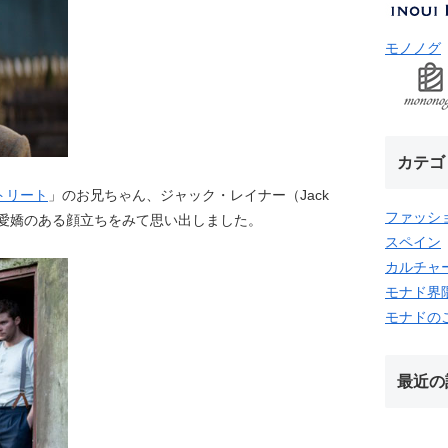
モノノグ
カテゴ
トリート
」のお兄ちゃん、ジャック・レイナー（Jack
ファッシ
が、愛嬌のある顔立ちをみて思い出しました。
スペイン
カルチャ
モナド界
モナドの
最近の