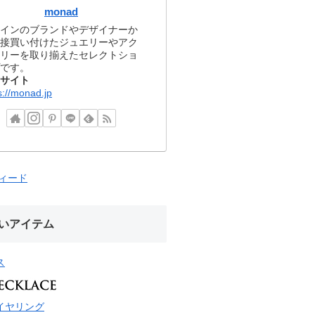
monad
インのブランドやデザイナーか
接買い付けたジュエリーやアク
リーを取り揃えたセレクトショ
です。
サイト
s://monad.jp
フィード
いアイテム
ス
イヤリング