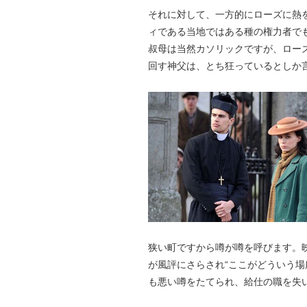
それに対して、一方的にローズに熱
ィである当地ではある種の権力者で
叔母は当然カソリックですが、ロー
回す神父は、とち狂っているとしか
狭い町ですから噂が噂を呼びます。
が風評にさらされ“ここがどういう場
も悪い噂をたてられ、給仕の職を失