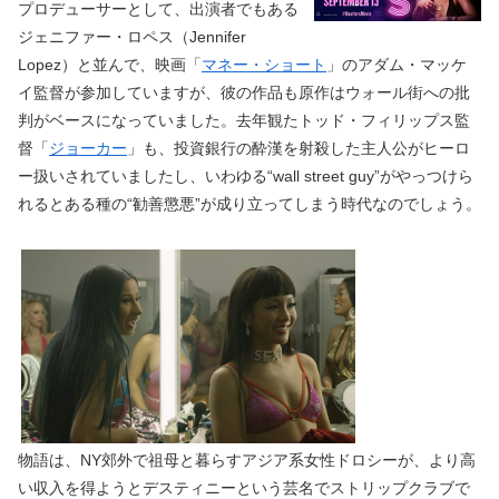
プロデューサーとして、出演者でもある
ジェニファー・ロペス（Jennifer
Lopez）と並んで、映画「
マネー・ショート
」のアダム・マッケ
イ監督が参加していますが、彼の作品も原作はウォール街への批
判がベースになっていました。去年観たトッド・フィリップス監
督「
ジョーカー
」も、投資銀行の酔漢を射殺した主人公がヒーロ
ー扱いされていましたし、いわゆる“wall street guy”がやっつけら
れるとある種の“勧善懲悪”が成り立ってしまう時代なのでしょう。
物語は、NY郊外で祖母と暮らすアジア系女性ドロシーが、より高
い収入を得ようとデスティニーという芸名でストリップクラブで