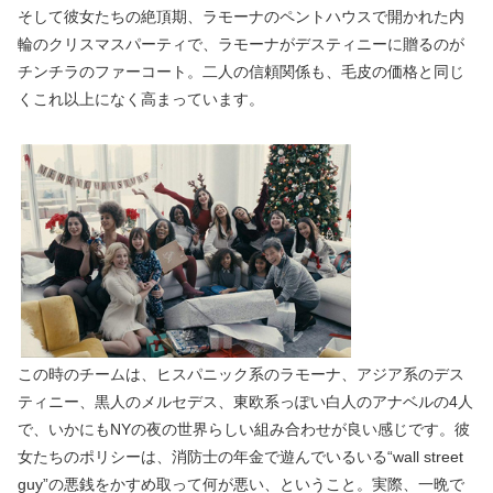
そして彼女たちの絶頂期、ラモーナのペントハウスで開かれた内
輪のクリスマスパーティで、ラモーナがデスティニーに贈るのが
チンチラのファーコート。二人の信頼関係も、毛皮の価格と同じ
くこれ以上になく高まっています。
この時のチームは、ヒスパニック系のラモーナ、アジア系のデス
ティニー、黒人のメルセデス、東欧系っぽい白人のアナベルの4人
で、いかにもNYの夜の世界らしい組み合わせが良い感じです。彼
女たちのポリシーは、消防士の年金で遊んでいるいる“wall street
guy”の悪銭をかすめ取って何が悪い、ということ。実際、一晩で