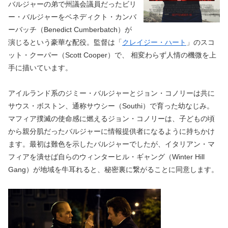
バルジャーの弟で州議会議員だったビリ
ー・バルジャーをベネディクト・カンバ
ーバッチ（Benedict Cumberbatch）が
演じるという豪華な配役。監督は「
クレイジー・ハート
」のスコ
ット・クーパー（Scott Cooper）で、 相変わらず人情の機微を上
手に描いています。
アイルランド系のジミー・バルジャーとジョン・コノリーは共に
サウス・ボストン、通称サウシー（Southi）で育った幼なじみ。
マフィア撲滅の使命感に燃えるジョン・コノリーは、子どもの頃
から親分肌だったバルジャーに情報提供者になるように持ちかけ
ます。最初は難色を示したバルジャーでしたが、イタリアン・マ
フィアを潰せば自らのウィンターヒル・ギャング（Winter Hill
Gang）が地域を牛耳れると、秘密裏に繋がることに同意します。