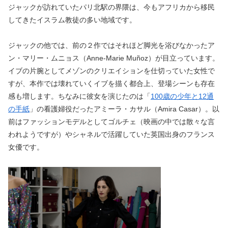
ジャックが訪れていたパリ北駅の界隈は、今もアフリカから移民
してきたイスラム教徒の多い地域です。
ジャックの他では、前の２作ではそれほど脚光を浴びなかったア
ン・マリー・ムニョス（Anne-Marie Muñoz）が目立っています。
イブの片腕としてメゾンのクリエイションを仕切っていた女性で
すが、本作では壊れていくイブを描く都合上、登場シーンも存在
感も増します。ちなみに彼女を演じたのは「
100歳の少年と12通
の手紙
」の看護婦役だったアミーラ・カサル（Amira Casar）。以
前はファッションモデルとしてゴルチェ（映画の中では散々な言
われようですが）やシャネルで活躍していた英国出身のフランス
女優です。