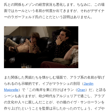
氏との関係もメゾンの経営状況も悪化します。ちなみに、この場
面ではカールという名前が何度か出てきますが、それがデザイナ
ーのラガーフェルド氏のことだという説明はありません。
また関係した男娼たちを懐かしむ場面で、アラブ系の名前が挙げ
られるのも示唆的です。イブがマラケシュの別荘（
Jardin
Majorelle
）で「この海岸を東に行けばオラン（
Oran
）だ」と語る
シーンもありますが、幼少時代をアルジェリアで過ごし、アラブ
の文化や人々に親しんだことが、その後のイヴ・サンローランを
作り上げたということを監督は示したかったのでしょう。イブや