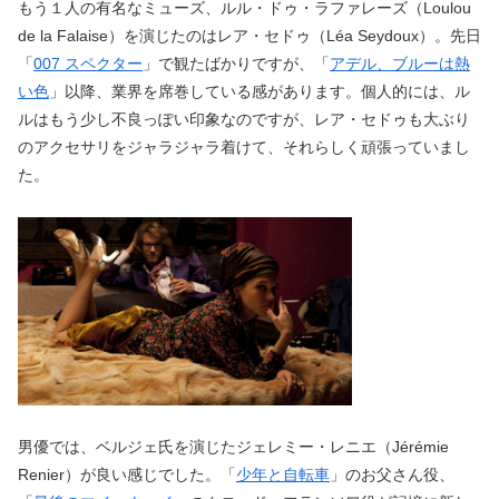
もう１人の有名なミューズ、ルル・ドゥ・ラファレーズ（Loulou
de la Falaise）を演じたのはレア・セドゥ（Léa Seydoux）。先日
「
007 スペクター
」で観たばかりですが、「
アデル、ブルーは熱
い色
」以降、業界を席巻している感があります。個人的には、ル
ルはもう少し不良っぽい印象なのですが、レア・セドゥも大ぶり
のアクセサリをジャラジャラ着けて、それらしく頑張っていまし
た。
男優では、ベルジェ氏を演じたジェレミー・レニエ（Jérémie
Renier）が良い感じでした。「
少年と自転車
」のお父さん役、