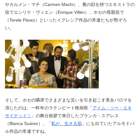
やカルメン・マチ（Carmen Machi）、裏の顔を持つエキストラの
役でエンリケ・ヴィエン（Enrique Villén）、ホセの母親役で
（Terele Pávez）といったイグレシア作品の常連たちが勢ぞろ
い。
そして、ホセの隣席でさまざまな災いを引き起こす美女パロマを
演じたのは、一昨年のラテンビート映画祭「
アイム・ソー・エキ
サイテッド！
」の舞台挨拶で来日したブランカ・スアレス
（Blanca Suárez）。「
私が、生きる肌
」にも出ていたアルモドバ
ル作品の常連ですね。