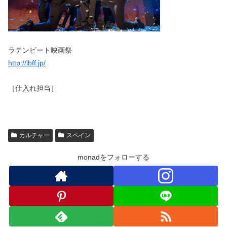
ラテンビート映画祭
http://lbff.jp/
［仕入れ担当］
カルチャー
スペイン
monadをフォローする