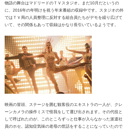
物語の舞台はマドリードのＴＶスタジオ。まだ10月だというの
に、2016年の年明けを祝う年末番組の収録中です。スタジオの外
ではＴＶ局の人員整理に反対する組合員たちがデモを繰り広げて
いて、その関係もあって収録はかなり長引いているようです。
映画の冒頭、ステージを囲む観客役のエキストラの一人が、クレ
ーンカメラの操作ミスで怪我をして運び出されます。その代役と
して呼ばれたのが、このところずっと仕事が入らなかった派遣社
員のホセ。認知症気味の老母の世話をすることになっていたので