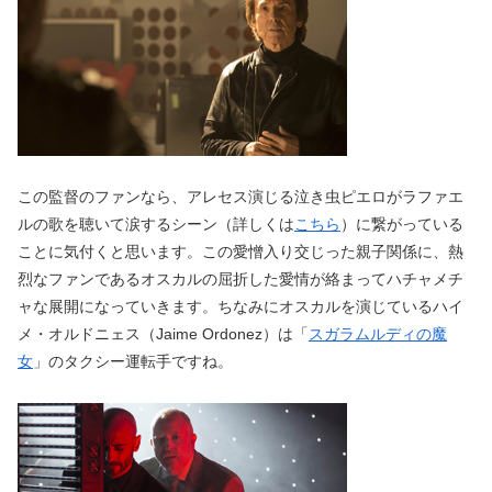
この監督のファンなら、アレセス演じる泣き虫ピエロがラファエ
ルの歌を聴いて涙するシーン（詳しくは
こちら
）に繋がっている
ことに気付くと思います。この愛憎入り交じった親子関係に、熱
烈なファンであるオスカルの屈折した愛情が絡まってハチャメチ
ャな展開になっていきます。ちなみにオスカルを演じているハイ
メ・オルドニェス（Jaime Ordonez）は「
スガラムルディの魔
女
」のタクシー運転手ですね。