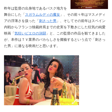
昨年は監督の出身地であるバスク地方を
舞台にした「
スガラムルディの魔女
」、その前々年はマスメディ
アの浮薄さを扱った「
刺さった男
」、そしてその前年はスペイン
内戦からフランコ独裁終焉までの史実を下敷きにした狂気の純愛
映画「
気狂いピエロの決闘
」と、この監督の作品を観てきました
が、本作はＴＶ業界のバカらしさを揶揄するという点で「刺さっ
た男」に連なる映画だと思います。