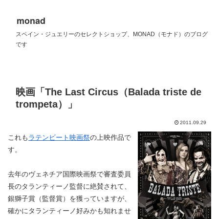
monad
スペイン・ジュエリーのセレクトショップ、MONAD（モナド）のブログ
です
映画「The Last Circus（Balada triste de
trompeta）」
2011.09.29
これも
ラテンビート映画祭
の上映作品で
す。
去年のヴェネチア国際映画祭で審査委員
長のタランティーノ監督に絶賛されて、
銀獅子賞（監督賞）を獲っていますが、
確かにタランティーノ好みかも知れませ