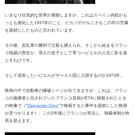
いきなり狂気的な世界が展開しますが、これはスペイン内戦がも
っとも激化した1937年のこと。ピカソのゲルニカもこの年の空爆
を題材にしたものと言われています。
その後、反乱軍の勝利で父親も捕えられ、そこから始まるフラン
コ独裁の歴史が、罪人の息子として育つハビエルの人生に影を落
とすわけです。
そして成長したハビエルがサーカス団に入団するのが1973年。
映画の中で自動車の爆破シーンが出てきますが、これは、フラン
コの後継者と目されていたブランコ首相がETAに暗殺されたとき
の映像で（"
Operación Ogro
"で検索すると事件を題材にした映画
が見つかります）、この2年後にフランコが死去し、独裁体制が終
焉を迎えます。