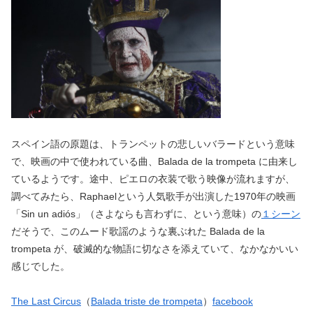
スペイン語の原題は、トランペットの悲しいバラードという意味
で、映画の中で使われている曲、Balada de la trompeta に由来し
ているようです。途中、ピエロの衣装で歌う映像が流れますが、
調べてみたら、Raphaelという人気歌手が出演した1970年の映画
「Sin un adiós」（さよならも言わずに、という意味）の
１シーン
だそうで、このムード歌謡のような裏ぶれた Balada de la
trompeta が、破滅的な物語に切なさを添えていて、なかなかいい
感じでした。
The Last Circus
（
Balada triste de trompeta
）
facebook