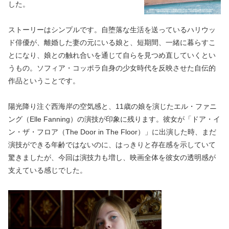
した。
ストーリーはシンプルです。自堕落な生活を送っているハリウッ
ド俳優が、離婚した妻の元にいる娘と、短期間、一緒に暮らすこ
とになり、娘との触れ合いを通じて自らを見つめ直していくとい
うもの。ソフィア・コッポラ自身の少女時代を反映させた自伝的
作品ということです。
陽光降り注ぐ西海岸の空気感と、11歳の娘を演じたエル・ファニ
ング（Elle Fanning）の演技が印象に残ります。彼女が「ドア・イ
ン・ザ・フロア（The Door in The Floor）」に出演した時、まだ
演技ができる年齢ではないのに、はっきりと存在感を示していて
驚きましたが、今回は演技力も増し、映画全体を彼女の透明感が
支えている感じでした。