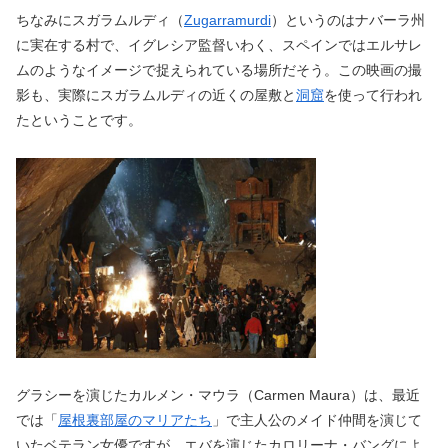
ちなみにスガラムルディ（
Zugarramurdi
）というのはナバーラ州
に実在する村で、イグレシア監督いわく、スペインではエルサレ
ムのようなイメージで捉えられている場所だそう。この映画の撮
影も、実際にスガラムルディの近くの屋敷と
洞窟
を使って行われ
たということです。
グラシーを演じたカルメン・マウラ（Carmen Maura）は、最近
では「
屋根裏部屋のマリアたち
」で主人公のメイド仲間を演じて
いたベテラン女優ですが、エバを演じたカロリーナ・バングによ