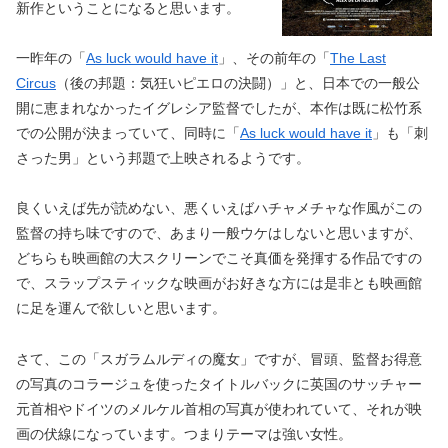
新作ということになると思います。
一昨年の「
As luck would have it
」、その前年の「
The Last
Circus
（後の邦題：気狂いピエロの決闘）」と、日本での一般公
開に恵まれなかったイグレシア監督でしたが、本作は既に松竹系
での公開が決まっていて、同時に「
As luck would have it
」も「刺
さった男」という邦題で上映されるようです。
良くいえば先が読めない、悪くいえばハチャメチャな作風がこの
監督の持ち味ですので、あまり一般ウケはしないと思いますが、
どちらも映画館の大スクリーンでこそ真価を発揮する作品ですの
で、スラップスティックな映画がお好きな方には是非とも映画館
に足を運んで欲しいと思います。
さて、この「スガラムルディの魔女」ですが、冒頭、監督お得意
の写真のコラージュを使ったタイトルバックに英国のサッチャー
元首相やドイツのメルケル首相の写真が使われていて、それが映
画の伏線になっています。つまりテーマは強い女性。