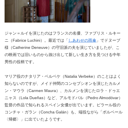
ジャン＝ルイを演じたのはフランスの名優、ファブリス・ルキー
ニ（Fabrice Luchini）。最近では「
しあわせの雨傘
」でドヌーブ
様（Catherine Deneuve）の守旧派の夫を演じていましたが、こ
の映画では旧いものから抜け出して新しい生き方を見つける中年
男性の役柄です。
マリア役のナタリア・ベルベケ（Natalia Verbeke）のことはよく
知らないのですが、メイド仲間のコンセプシオンを演じたカルメ
ン・マウラ（Carmen Maura）、カルメンを演じたロラ・ドゥエ
ニャス（Lola Dueñas）など、アルモドバル（Pedro Almodóvar）
監督の作品で知られるスペイン女優が出ています。ピラール役の
コンチャ・ガラン（Concha Galán）も、端役ながら「ボルベール
〈帰郷〉」に出ていたようです。