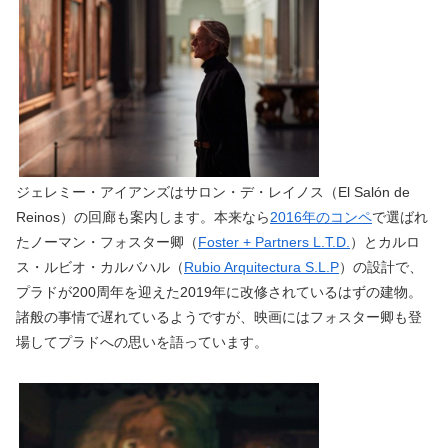
ジェレミー・アイアンズはサロン・デ・レイノス（El Salón de
Reinos）の回廊も案内します。本来なら
2016年のコンペ
で選ばれ
たノーマン・フォスター卿（
Foster + Partners L.T.D.
）とカルロ
ス・ルビオ・カルバハル（
Rubio Arquitectura S.L.P
）の設計で、
プラドが200周年を迎えた2019年に改修されているはずの建物。
諸般の事情で遅れているようですが、映画にはフォスター卿も登
場してプラドへの思いを語っています。