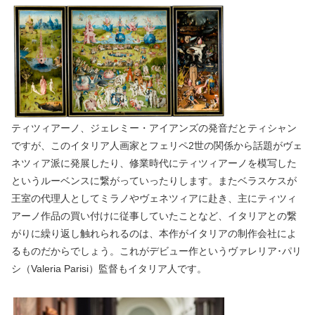
ティツィアーノ、ジェレミー・アイアンズの発音だとティシャン
ですが、このイタリア人画家とフェリペ2世の関係から話題がヴェ
ネツィア派に発展したり、修業時代にティツィアーノを模写した
というルーベンスに繋がっていったりします。またベラスケスが
王室の代理人としてミラノやヴェネツィアに赴き、主にティツィ
アーノ作品の買い付けに従事していたことなど、イタリアとの繋
がりに繰り返し触れられるのは、本作がイタリアの制作会社によ
るものだからでしょう。これがデビュー作というヴァレリア･パリ
シ（Valeria Parisi）監督もイタリア人です。