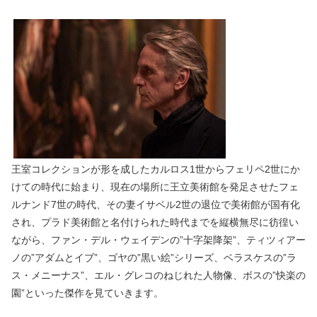
王室コレクションが形を成したカルロス1世からフェリペ2世にか
けての時代に始まり、現在の場所に王立美術館を発足させたフェ
ルナンド7世の時代、その妻イサベル2世の退位で美術館が国有化
され、プラド美術館と名付けられた時代までを縦横無尽に彷徨い
ながら、ファン・デル・ウェイデンの”十字架降架”、ティツィアー
ノの”アダムとイブ”、ゴヤの”黒い絵”シリーズ、ベラスケスの”ラ
ス・メニーナス”、エル・グレコのねじれた人物像、ボスの”快楽の
園”といった傑作を見ていきます。