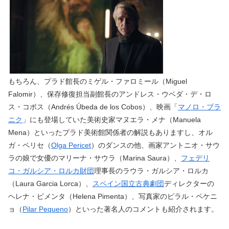
もちろん、プラド館長のミゲル・ファロミール（Miguel
Falomir）、保存修復担当副館長のアンドレス・ウベダ・デ・ロ
ス・コボス（Andrés Úbeda de los Cobos）、映画「
マノロ・ブラ
ニク
」にも登場していた美術史家マヌエラ・メナ（Manuela
Mena）といったプラド美術館関係者の解説もありますし、オル
ガ・ペリセ（
Olga Pericet
）のダンスの他、画家アントニオ・サウ
ラの娘で女優のマリーナ・サウラ（Marina Saura）、
フェデリ
コ・ガルシア・ロルカ財団
理事長のラウラ・ガルシア・ロルカ
（Laura Garcia Lorca）、
スペイン国立古典劇団
ディレクターの
ヘレナ・ピメンタ（Helena Pimenta）、写真家のピラル・ペケニ
ョ（
Pilar Pequeno
）といった著名人のコメントも紹介されます。