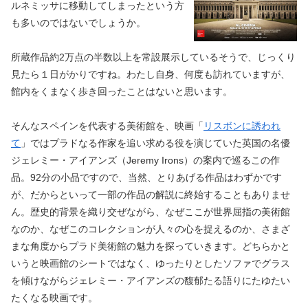
ルネミッサに移動してしまったという方
も多いのではないでしょうか。
所蔵作品約2万点の半数以上を常設展示しているそうで、じっくり
見たら１日がかりですね。わたし自身、何度も訪れていますが、
館内をくまなく歩き回ったことはないと思います。
そんなスペインを代表する美術館を、映画「
リスボンに誘われ
て
」ではプラドなる作家を追い求める役を演じていた英国の名優
ジェレミー・アイアンズ（Jeremy Irons）の案内で巡るこの作
品。92分の小品ですので、当然、とりあげる作品はわずかです
が、だからといって一部の作品の解説に終始することもありませ
ん。歴史的背景を織り交ぜながら、なぜここが世界屈指の美術館
なのか、なぜこのコレクションが人々の心を捉えるのか、さまざ
まな角度からプラド美術館の魅力を探っていきます。どちらかと
いうと映画館のシートではなく、ゆったりとしたソファでグラス
を傾けながらジェレミー・アイアンズの馥郁たる語りにたゆたい
たくなる映画です。