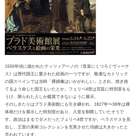
1550年頃に描かれたティツィアーノの《音楽にくつろぐヴィーナ
ス》は歴代国王に愛された絵画の一つですが、敬虔なカトリック
の国スペインでは当時「裸婦像はいかがわしい」とされ、焼き捨
てるよう命じた国王もいたとか。フェリペ4世は宮廷に特別室をも
うけ、限られた人しか鑑賞できないように展示。
そのしきたりはプラド美術館にも引き継がれ、1827年〜38年は裸
体画だけを展示した特別室があり、入室を制限していたそうで
す。政治はまるでダメだったフェリペ4世ですが、ベラスケスを見
出し、王室の美術コレクションを充実させた功績は大きかったと
言われています。