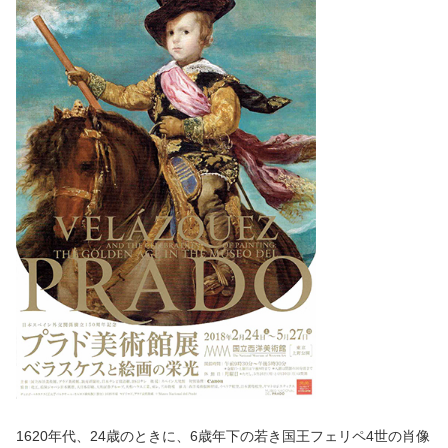
1620年代、24歳のときに、6歳年下の若き国王フェリペ4世の肖像