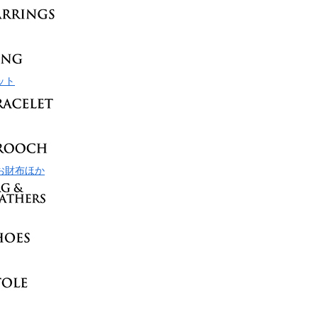
ット
お財布ほか