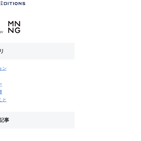
リ
ョン
ー
隈
こと
記事