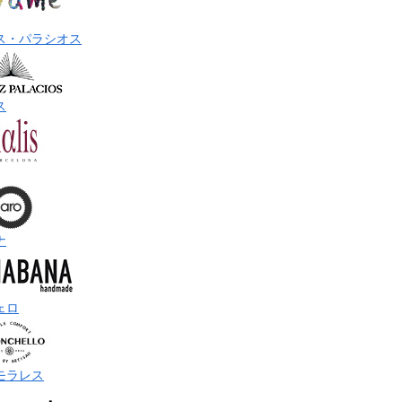
ス・パラシオス
ス
ナ
ェロ
モラレス