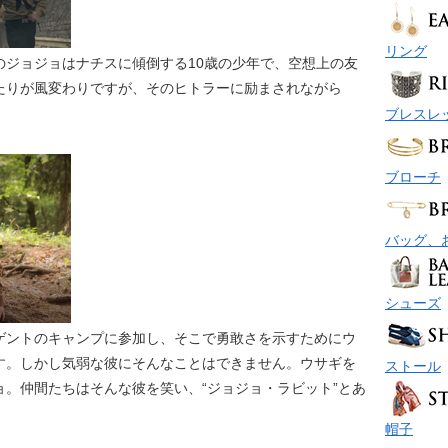
リング
のジョジョはナチスに傾倒する10歳の少年で、空想上の友
たりが風変わりですが、そのヒトラーに励まされながら
ブレスレ
ブローチ
バッグ、
シューズ
ゲントのキャンプに参加し、そこで勇敢さを示すためにウ
す。しかし気弱な彼にそんなことはできません。ウサギを
ストール
。仲間たちはそんな彼を笑い、“ジョジョ・ラビット”とあ
帽子