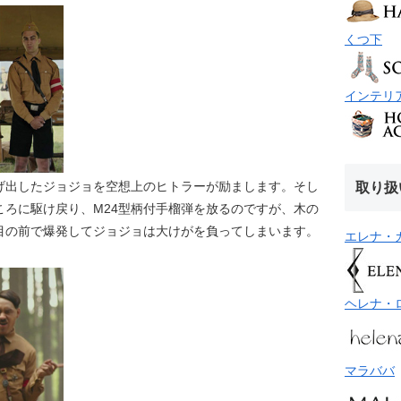
くつ下
インテリ
取り扱
げ出したジョジョを空想上のヒトラーが励まします。そし
ころに駆け戻り、M24型柄付手榴弾を放るのですが、木の
目の前で爆発してジョジョは大けがを負ってしまいます。
エレナ・
ヘレナ・
マラババ