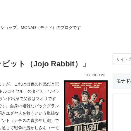
ショップ、MONAD（モナド）のブログです
ト（Jojo Rabbit）」
2020.01.20
モナド
ますが、これは出色の作品だと思
バトルロイヤル」のタイカ・ワイテ
ュージーランド出身で父親はマオリです
です。自身の複雑なバックグラン
弱きユダヤ人を救うという単純な
ゲント（ナチスの青少年組織）で
を通じて戦争の愚かしさをユーモ