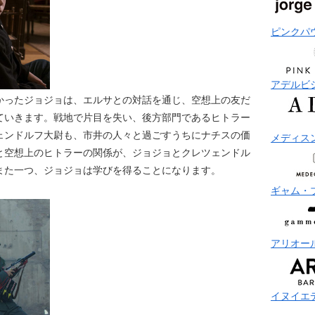
ピンクパ
アデルビ
かったジョジョは、エルサとの対話を通じ、空想上の友だ
ていきます。戦地で片目を失い、後方部門であるヒトラー
ェンドルフ大尉も、市井の人々と過ごすうちにナチスの価
メディス
と空想上のヒトラーの関係が、ジョジョとクレツェンドル
また一つ、ジョジョは学びを得ることになります。
ギャム・
アリオー
イヌイエ