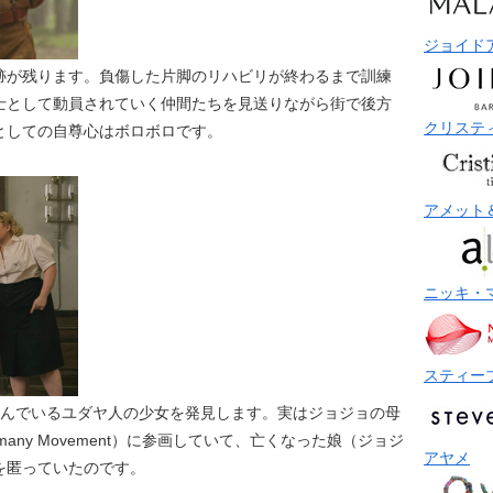
ジョイド
跡が残ります。負傷した片脚のリハビリが終わるまで訓練
士として動員されていく仲間たちを見送りながら街で後方
クリステ
としての自尊心はボロボロです。
アメット
ニッキ・
スティー
潜んでいるユダヤ人の少女を発見します。実はジョジョの母
many Movement）に参画していて、亡くなった娘（ジョジ
アヤメ
を匿っていたのです。