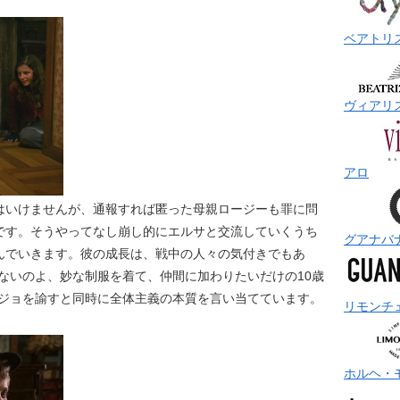
ベアトリ
ヴィアリ
アロ
はいけませんが、通報すれば匿った母親ロージーも罪に問
です。そうやってなし崩し的にエルサと交流していくうち
グアナバ
んでいきます。彼の成長は、戦中の人々の気付きでもあ
ないのよ、妙な制服を着て、仲間に加わりたいだけの10歳
ョジョを諭すと同時に全体主義の本質を言い当てています。
リモンチ
ホルヘ・