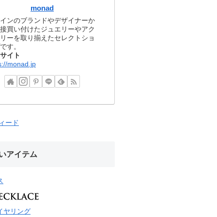
monad
インのブランドやデザイナーか
接買い付けたジュエリーやアク
リーを取り揃えたセレクトショ
です。
サイト
s://monad.jp
フィード
いアイテム
ス
イヤリング