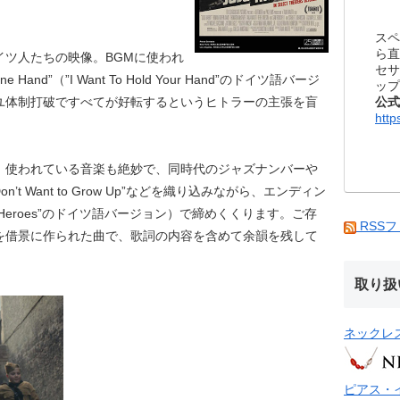
スペ
ら直
イツ人たちの映像。BGMに使われ
セサ
e Hand”（”I Want To Hold Your Hand”のドイツ語バージ
ップ
公式
ユ体制打破ですべてが好転するというヒトラーの主張を盲
http
。
、使われている音楽も絶妙で、同時代のジャズナンバーや
’t Want to Grow Up”などを織り込みながら、エンディン
（”Heroes”のドイツ語バージョン）で締めくくります。ご存
RSS
の壁を借景に作られた曲で、歌詞の内容を含めて余韻を残して
取り扱
ネックレ
ピアス・