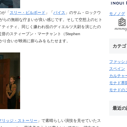
のが「
スリー・ビルボード
」「
バイス
」のサム・ロックウ
モノノグ
いつもながらの無頼な佇まいが良い感じです。そして空想上のヒト
イティティ、同じく嫌われ役のディエルツ大尉を演じたの
監督のスティーブン・マーチャント（Stephen
ぶつかり合いが映画に膨らみをもたせます。
カテゴ
ファッシ
スペイン
カルチャ
モナド界
モナドの
最近の
マリッジ・ストーリー
」で素晴らしい演技を見せていたス