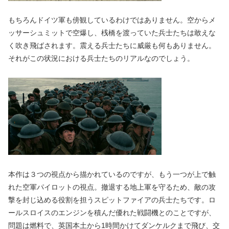
もちろんドイツ軍も傍観しているわけではありません。空からメ
ッサーシュミットで空爆し、桟橋を渡っていた兵士たちは敢えな
く吹き飛ばされます。震える兵士たちに威厳も何もありません。
それがこの状況における兵士たちのリアルなのでしょう。
本作は３つの視点から描かれているのですが、もう一つが上で触
れた空軍パイロットの視点。撤退する地上軍を守るため、敵の攻
撃を封じ込める役割を担うスピットファイアの兵士たちです。ロ
ールスロイスのエンジンを積んだ優れた戦闘機とのことですが、
問題は燃料で、英国本土から1時間かけてダンケルクまで飛び、交