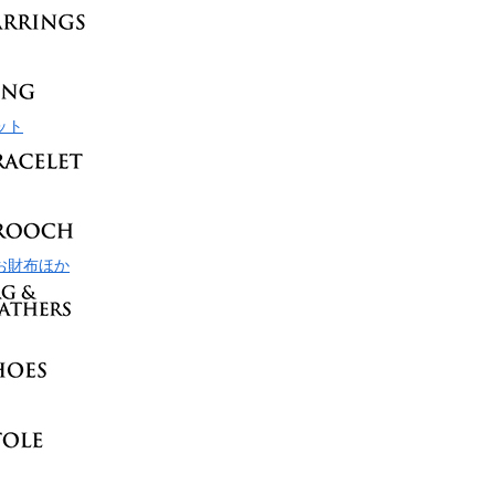
ット
お財布ほか