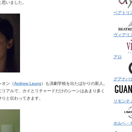
と思いました。
ベアトリ
ヴィアリ
アロ
グアナバ
レオン（
Andrew Leung
）も演劇学校を出たばかりの新人。
にリアルで、カイとリチャードだけのシーンはあまり多く
ひりと伝わってきます。
リモンチ
ホルヘ・