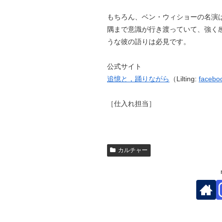
もちろん、ベン・ウィショーの名演
隅まで意識が行き渡っていて、強く
うな彼の語りは必見です。
公式サイト
追憶と，踊りながら
（Lilting:
facebo
［仕入れ担当］
カルチャー