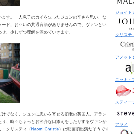
ジョイド
います。一人息子のカイを失ったジュンの辛さを思い、な
ャード。お互いの共通言語がありませんので、ヴァンとい
わせ、少しずつ理解を深めていきます。
クリステ
アメット
ニッキ・
スティー
だけでなく、ジュンに思いを寄せる初老の英国人、アラン
たり、時々ちょっとお節介な口添えをしたりするヴァンが
アヤメ
ミ・クリスティ（
Naomi Christie
）は映画初出演だそうです