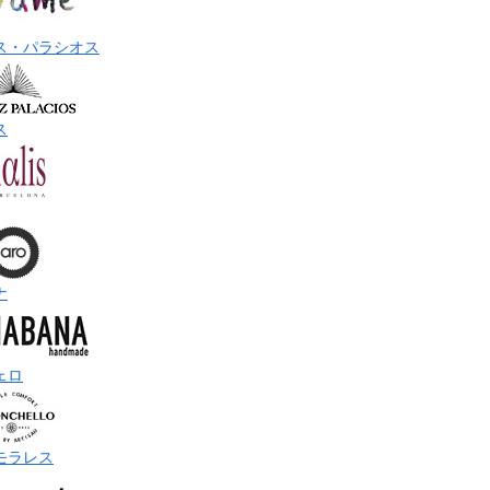
ス・パラシオス
ス
ナ
ェロ
モラレス