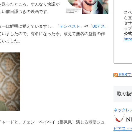
を送ったところ、すんなり快諾が
しい前日譚つきの映画です。
スペ
ら直
セサ
ョーは鮮明に覚えていますし、「
テンペスト
」や「
007 ス
ップ
公式
ていましたので、有名になった今、敢えて無名の監督の作
http
ていました。
RSS
取り扱
ネックレ
チャードと、チェン・ペイペイ（鄭佩佩）演じる老婆ジュ
ピアス・