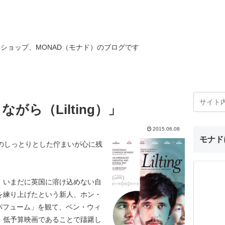
ショップ、MONAD（モナド）のブログです
がら（Lilting）」
2015.06.08
モナド
w）のしっとりとした佇まいが心に残
、いまだに英国に溶け込めない自
を練り上げたという新人、ホン・
年の「パフューム」を観て、ベン・ウィ
、低予算映画であることで躊躇し