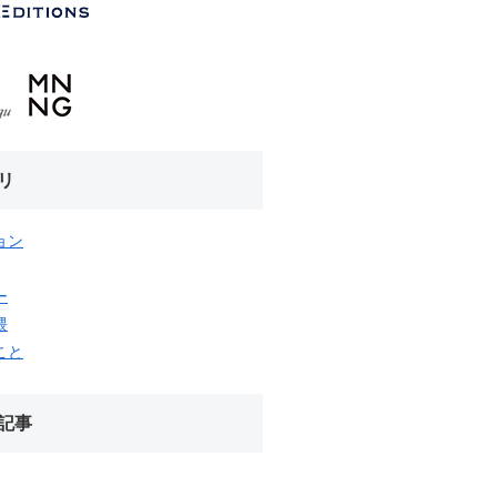
リ
ョン
ー
隈
こと
記事