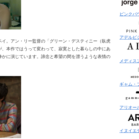
ピンクパ
アデルビ
ペイ。アン・リー監督の「グリーン・デスティニー（臥虎
が、本作ではうって変わって、寂寞とした暮らしの中にあ
静かに演じています。諦念と希望の間を漂うような表情の
メディス
ギャム・
アリオー
イヌイエ