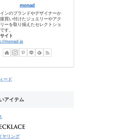
monad
インのブランドやデザイナーか
接買い付けたジュエリーやアク
リーを取り揃えたセレクトショ
です。
サイト
s://monad.jp
フィード
いアイテム
ス
イヤリング