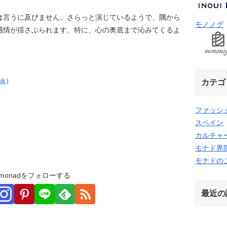
は言うに及びません。さらっと演じているようで、隅から
モノノグ
感情が揺さぶられます。特に、心の奥底まで沁みてくるよ
ok
）
カテゴ
ファッシ
スペイン
カルチャ
モナド界
モナドの
monadをフォローする
最近の