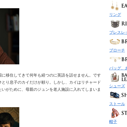
リング
ブレスレ
ブローチ
バッグ、
国に移住してきて何年も経つのに英語を話せません。です
ひとり息子のカイだけが頼り。しかし、カイはリチャード
シューズ
たいがために、母親のジュンを老人施設に入れてしまいま
ストール
帽子