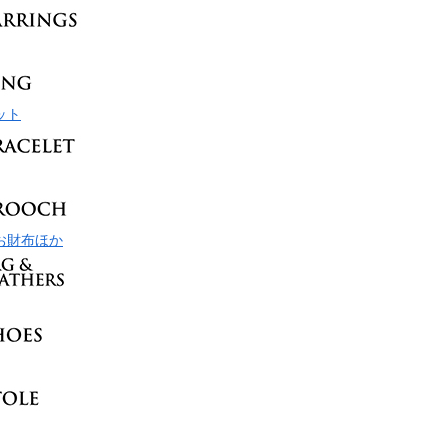
ット
お財布ほか