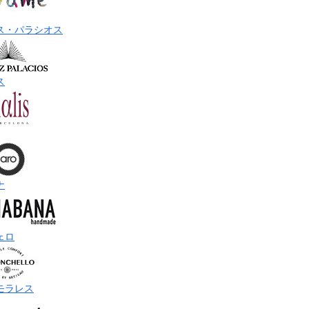
ス・パラシオス
ス
ナ
ェロ
モラレス