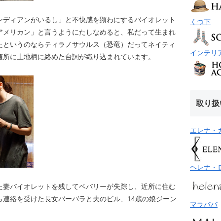
ンディアンがいるし」と不快感を顕わにするバイオレット
くつ下
アメリカン」と言うようにたしなめると、私だって生まれ
たというのならティラノサウルス（恐竜）だってネイティ
インテリ
随所に土地柄に絡めた台詞が織り込まれています。
取り扱
エレナ・
ヘレナ・
た妻バイオレットを残してベバリーが失踪し、近所に住む
ら連絡を受けた長女バーバラと夫のビル、14歳の娘ジーン
マラババ
。