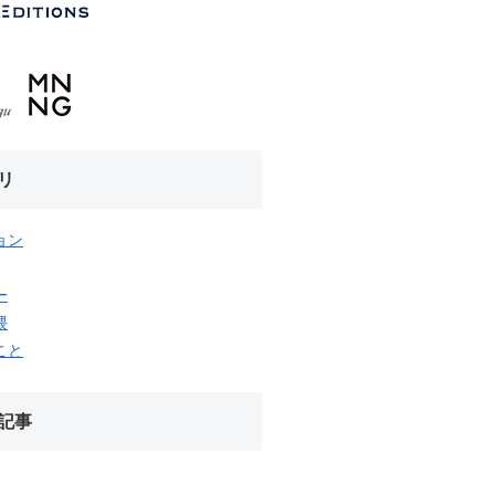
リ
ョン
ー
隈
こと
記事