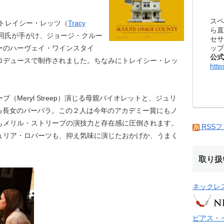
スペ
たトレイシー・レッツ（
Tracy
ら直
同氏が手がけ、ジョージ・クルー
セサ
ップ
ーのハーヴェイ・ワインスタイ
公式
ロデュースで制作されました。ちなみにトレイシー・レッ
http
Meryl Streep）演じる母親バイオレットと、ジュリ
s）演じる長女のバーバラ。この２人は今年のアカデミー賞にもノ
もメリル・ストリープの演技力と存在感に圧倒されます。
RSS
ュリア・ロバーツも、抑え気味に演じたおかげか、うまく
取り扱
ネックレ
ピアス・