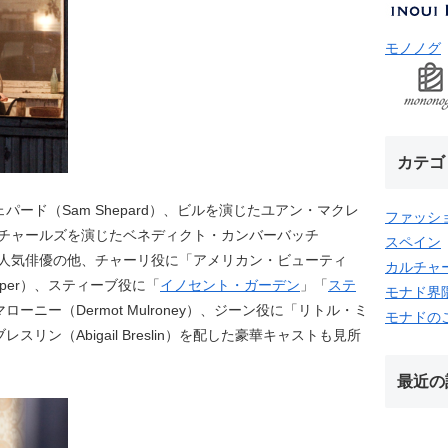
モノノグ
カテゴ
ード（Sam Shepard）、ビルを演じたユアン・マクレ
ファッシ
リトル・チャールズを演じたベネディクト・カンバーバッチ
スペイン
h）といった人気俳優の他、チャーリ役に「アメリカン・ビューティ
カルチャ
oper）、スティーブ役に「
イノセント・ガーデン
」「
ステ
モナド界
ーニー（Dermot Mulroney）、ジーン役に「リトル・ミ
モナドの
リン（Abigail Breslin）を配した豪華キャストも見所
最近の