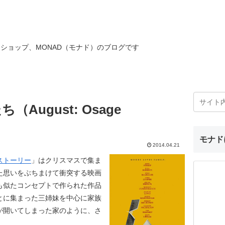
ショップ、MONAD（モナド）のブログです
August: Osage
モナド
2014.04.21
ストーリー
」はクリスマスで集ま
た思いをぶちまけて衝突する映画
も似たコンセプトで作られた作品
とに集まった三姉妹を中心に家族
が開いてしまった家のように、さ