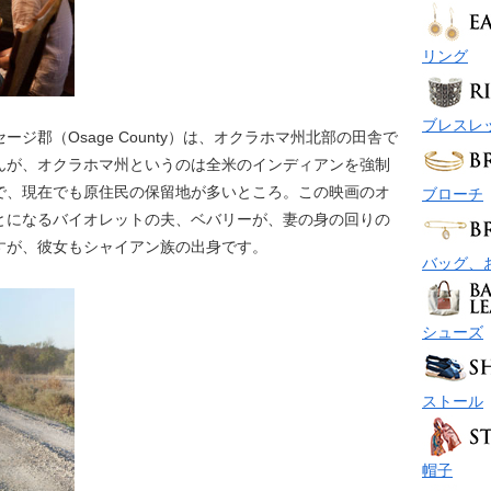
リング
ブレスレ
ジ郡（Osage County）は、オクラホマ州北部の田舎で
んが、オクラホマ州というのは全米のインディアンを強制
で、現在でも原住民の保留地が多いところ。この映画のオ
ブローチ
とになるバイオレットの夫、ベバリーが、妻の身の回りの
すが、彼女もシャイアン族の出身です。
バッグ、
シューズ
ストール
帽子