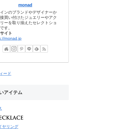
monad
インのブランドやデザイナーか
接買い付けたジュエリーやアク
リーを取り揃えたセレクトショ
です。
サイト
s://monad.jp
フィード
いアイテム
ス
イヤリング