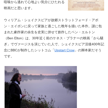
喧噪から逃れて心地よい気分にひたれる
映画だと思います。
ウィリアム・シェイクスピアが故郷ストラットフォード・アポ
ン・エイボンに戻って家族と過ごした晩年を描いた本作。謎に包
まれた劇作家の余生を史実に併せて創作したベン・エルトン
（Ben Elton）は、30年近く前のケネス・ブラナーの映画「から騒
ぎ」でヴァージスを演じていた人で、シェイクスピア没後400年記
念にBBCが制作したシットコム「
Upstart Crow
」の脚本家だそう
です。