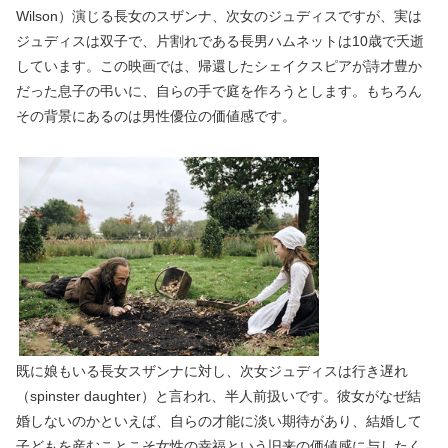
Wilson）演じる長女のスザンナ、次女のジュディスですが、実は
ジュディスは双子で、片割れである長男ハムネットは10歳で夭逝
しています。この映画では、帰還したシェイクスピアが詩才豊か
だった息子の弔いに、自らの手で庭を作ろうとします。もちろん
その背景にあるのは男性優位の価値感です。
既に娘もいる長女スザンナに対し、次女ジュディスは行き遅れ
（spinster daughter）と言われ、半人前扱いです。彼女がなぜ結
婚しないのかといえば、自らの才能に淡い期待があり、結婚して
子どもを産むことこそ女性の幸福という旧来の価値感に与したく