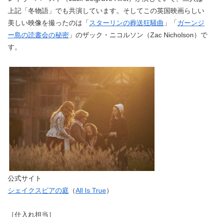
上記「冬物語」でも共演しています。そしてこの英国映画らしい
美しい映像を撮ったのは「
スターリンの葬送狂騒曲
」「
ガーンジ
ー島の読書会の秘密
」のザック・ニコルソン（Zac Nicholson）で
す。
公式サイト
シェイクスピアの庭
（
All Is True
）
［仕入れ担当］