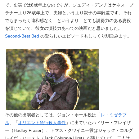
で、史実では8歳年上なのですが、ジュディ・デンチはケネス・ブ
ラナーより26歳年上で、夫婦というより親子の年齢差です。それ
でもまったく違和感なく、というより、とても説得力のある妻役
を演じていて、彼女の演技力あっての映画だと思いました。
Second-Best Bed
の愛らしいエピソードもしっくり馴染みます。
その他の出演者としては、ジョン・ホール役は「
レ・ミゼラブ
ル
」「
オリエント急行殺人事件
」に出ていたハドリー・フレイザ
ー（Hadley Fraser）、トマス・クワイニー役はジャック・コルグ
レイヴ・ハースト（Jack Colgrave Hirst）が演じていて、二人は