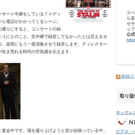
スペ
ンサート中継をしているＴＶディ
ら直
から電話がかかってくるシーン。
セサ
ップ
の通りにすると、コンサートの録
公式
ようにとのこと。生中継で録音してなかったとは言えませ
http
め、楽団にもう一度演奏させて録音します。ディレクター
が吹き荒れる時代の空気感を伝えます。
RSS
取り扱
ネックレ
と宴会中です。場を盛り上げようと皆が頑張っている中、
ピアス・