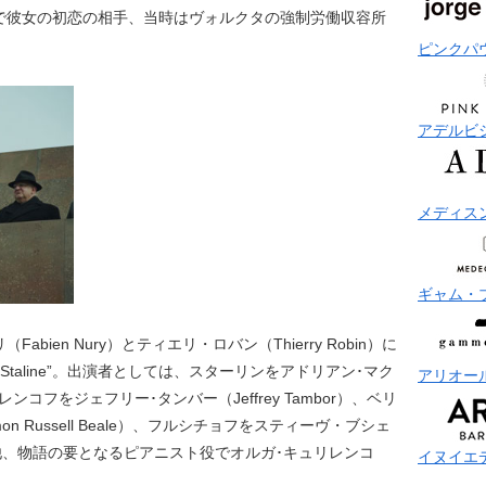
で彼女の初恋の相手、当時はヴォルクタの強制労働収容所
ピンクパ
アデルビ
メディス
ギャム・
ien Nury）とティエリ・ロバン（Thierry Robin）に
e Staline”。出演者としては、スターリンをアドリアン･マク
アリオー
）、マレンコフをジェフリー･タンバー（Jeffrey Tambor）、ベリ
n Russell Beale）、フルシチョフをスティーヴ・ブシェ
ている他、物語の要となるピアニスト役でオルガ･キュリレンコ
イヌイエ