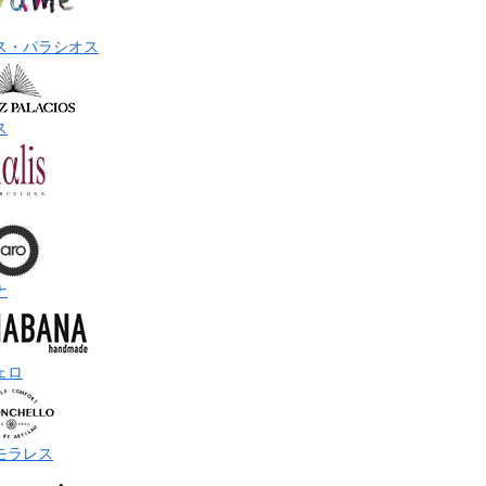
ス・パラシオス
ス
ナ
ェロ
モラレス