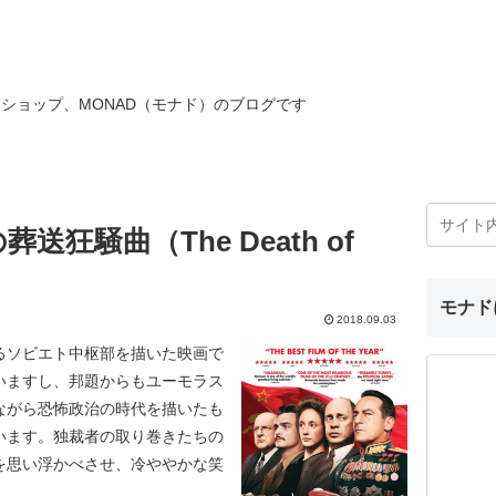
ショップ、MONAD（モナド）のブログです
狂騒曲（The Death of
モナド
2018.09.03
るソビエト中枢部を描いた映画で
いますし、邦題からもユーモラス
ながら恐怖政治の時代を描いたも
います。独裁者の取り巻きたちの
を思い浮かべさせ、冷ややかな笑