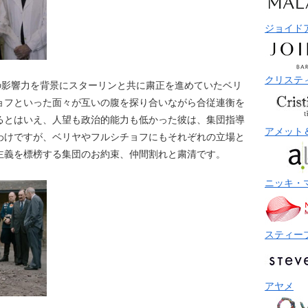
ジョイド
クリステ
の影響力を背景にスターリンと共に粛正を進めていたベリ
ョフといった面々が互いの腹を探り合いながら合従連衡を
るとはいえ、人望も政治的能力も低かった彼は、集団指導
アメット
わけですが、ベリヤやフルシチョフにもそれぞれの立場と
主義を標榜する集団のお約束、仲間割れと粛清です。
ニッキ・
スティー
アヤメ