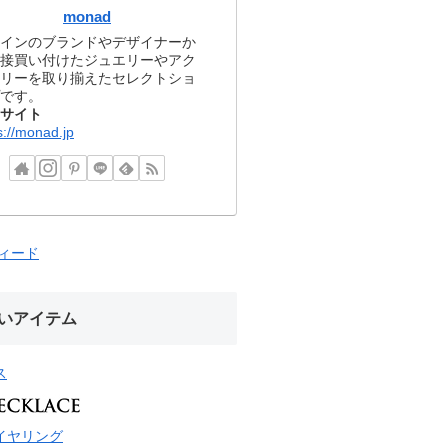
monad
インのブランドやデザイナーか
接買い付けたジュエリーやアク
リーを取り揃えたセレクトショ
です。
サイト
s://monad.jp
フィード
いアイテム
ス
イヤリング