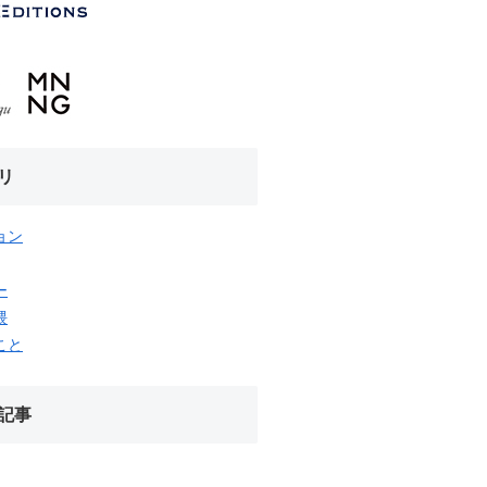
リ
ョン
ー
隈
こと
記事