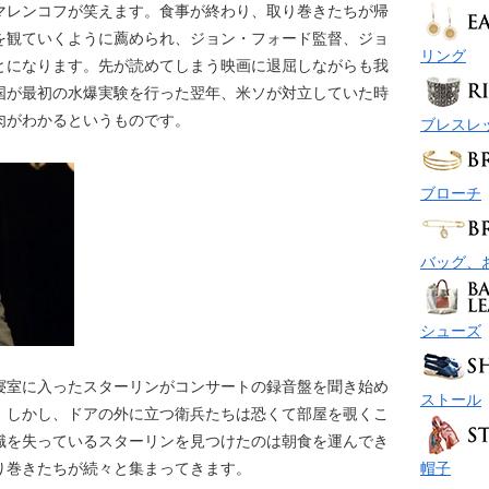
マレンコフが笑えます。食事が終わり、取り巻きたちが帰
を観ていくように薦められ、ジョン・フォード監督、ジョ
リング
とになります。先が読めてしまう映画に退屈しながらも我
国が最初の水爆実験を行った翌年、米ソが対立していた時
肉がわかるというものです。
ブレスレ
ブローチ
バッグ、
シューズ
寝室に入ったスターリンがコンサートの録音盤を聞き始め
ストール
。しかし、ドアの外に立つ衛兵たちは恐くて部屋を覗くこ
識を失っているスターリンを見つけたのは朝食を運んでき
帽子
り巻きたちが続々と集まってきます。