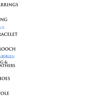
ット
お財布ほか