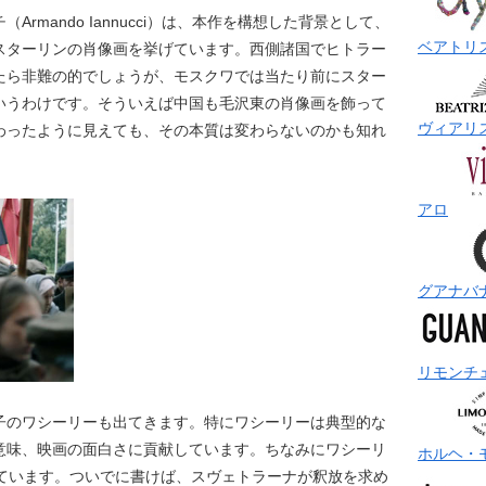
rmando Iannucci）は、本作を構想した背景として、
ベアトリ
スターリンの肖像画を挙げています。西側諸国でヒトラー
たら非難の的でしょうが、モスクワでは当たり前にスター
いうわけです。そういえば中国も毛沢東の肖像画を飾って
ヴィアリ
わったように見えても、その本質は変わらないのかも知れ
アロ
グアナバ
リモンチ
子のワシーリーも出てきます。特にワシーリーは典型的な
意味、映画の面白さに貢献しています。ちなみにワシーリ
ホルヘ・
っています。ついでに書けば、スヴェトラーナが釈放を求め