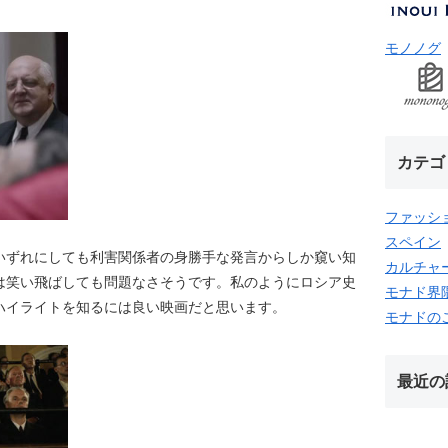
モノノグ
カテゴ
ファッシ
スペイン
いずれにしても利害関係者の身勝手な発言からしか窺い知
カルチャ
は笑い飛ばしても問題なさそうです。私のようにロシア史
モナド界
ハイライトを知るには良い映画だと思います。
モナドの
最近の