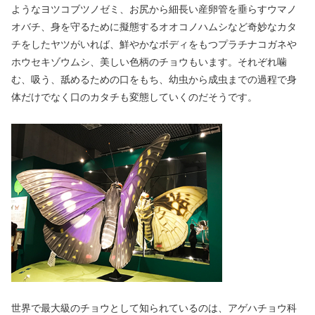
ようなヨツコブツノゼミ、お尻から細長い産卵管を垂らすウマノ
オバチ、身を守るために擬態するオオコノハムシなど奇妙なカタ
チをしたヤツがいれば、鮮やかなボディをもつプラチナコガネや
ホウセキゾウムシ、美しい色柄のチョウもいます。それぞれ噛
む、吸う、舐めるための口をもち、幼虫から成虫までの過程で身
体だけでなく口のカタチも変態していくのだそうです。
世界で最大級のチョウとして知られているのは、アゲハチョウ科