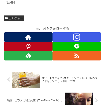
［店長］
カルチャー
monadをフォローする
リゾートステイに♪スターリングシルバー製のワ
イドなリングと大ぶりピアス
映画「ガラスの城の約束（The Glass Castle）」