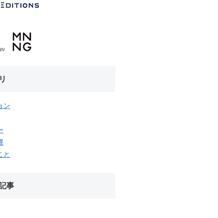
リ
ョン
ー
隈
こと
記事