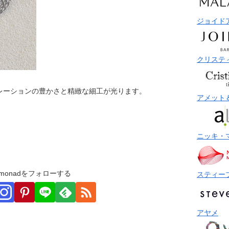
ジョイド
クリステ
レーションの豊かさと精緻な細工が光ります。
アメット
ニッキ・
monadをフォローする
スティー
アヤメ