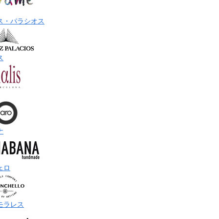
ス・パラシオス
ス
ナ
ェロ
モラレス