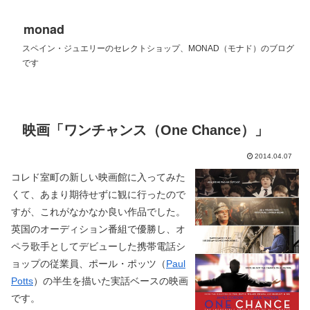
monad
スペイン・ジュエリーのセレクトショップ、MONAD（モナド）のブログ
です
映画「ワンチャンス（One Chance）」
2014.04.07
コレド室町の新しい映画館に入ってみた
くて、あまり期待せずに観に行ったので
すが、これがなかなか良い作品でした。
英国のオーディション番組で優勝し、オ
ペラ歌手としてデビューした携帯電話シ
ョップの従業員、ポール・ポッツ（
Paul
Potts
）の半生を描いた実話ベースの映画
です。