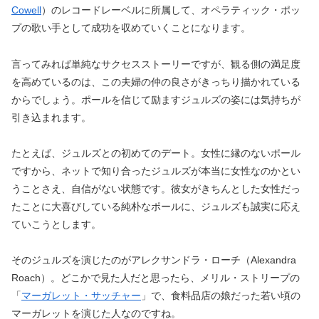
Cowell
）のレコードレーベルに所属して、オペラティック・ポッ
プの歌い手として成功を収めていくことになります。
言ってみれば単純なサクセスストーリーですが、観る側の満足度
を高めているのは、この夫婦の仲の良さがきっちり描かれている
からでしょう。ポールを信じて励ますジュルズの姿には気持ちが
引き込まれます。
たとえば、ジュルズとの初めてのデート。女性に縁のないポール
ですから、ネットで知り合ったジュルズが本当に女性なのかとい
うことさえ、自信がない状態です。彼女がきちんとした女性だっ
たことに大喜びしている純朴なポールに、ジュルズも誠実に応え
ていこうとします。
そのジュルズを演じたのがアレクサンドラ・ローチ（Alexandra
Roach）。どこかで見た人だと思ったら、メリル・ストリープの
「
マーガレット・サッチャー
」で、食料品店の娘だった若い頃の
マーガレットを演じた人なのですね。