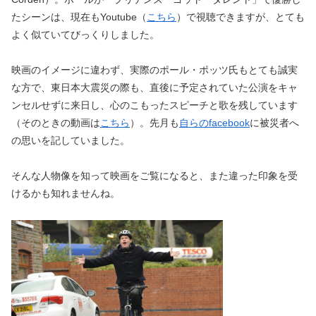
たシーンは、現在もYoutube（
こちら
）で視聴できますが、とても
よく似ていてびっくりしました。
映画のイメージに違わず、実際のポール・ポッツ氏もとても誠実
な方で、東日本大震災の際も、直後に予定されていた公演をキャ
ンセルせずに来日し、心のこもったスピーチと歌を残しています
（そのときの動画は
こちら
）。先月も
自らのfacebook
に被災者へ
の思いを記していました。
そんな人物像を知って映画をご覧になると、また違った印象を受
けるかも知れませんね。