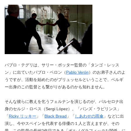
パブロ・テグリは、サリー・ポッター監督の「タンゴ・レッス
ン」に出ていたパブロ・ベロン（
Pablo Verón
）のお弟子さんのよ
うですが、活動を始めたのがブリュッセルということで、ベルギ
ー出身のこの監督とも繋がりがあるのかも知れません。
そんな彼らに教えを乞うフェルナンを演じるのが、バルセロナ出
身のセルジ・ロペス（Sergi López）。「パンズ・ラビリンス」
「
Ricky リッキー
」「
Black Bread
」「
しあわせの雨傘
」などに出
演し、今やスペインを代表する俳優の１人と言えますが、その
昔、この監督の長編2作目である「ポルノグラフィックな関係」に