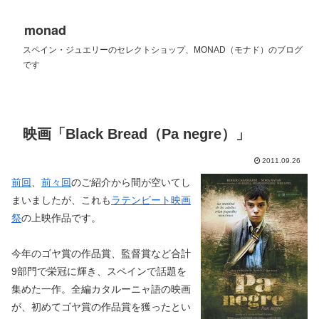
monad
スペイン・ジュエリーのセレクトショップ、MONAD（モナド）のブログ
です
映画「Black Bread（Pa negre）」
2011.09.26
前回
、
前々回
のご紹介から間が空いてし
まいましたが、これも
ラテンビート映画
祭
の上映作品です。
今年のゴヤ賞の作品賞、監督賞など合計
9部門で栄冠に輝き、スペインで話題を
集めた一作。全編カタルーニャ語の映画
が、初めてゴヤ賞の作品賞を獲ったとい