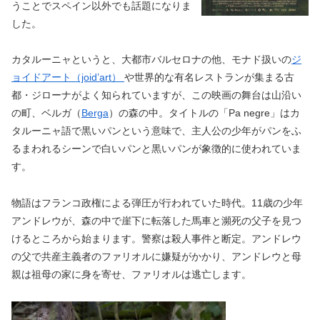
うことでスペイン以外でも話題になりま
した。
カタルーニャというと、大都市バルセロナの他、モナド扱いの
ジ
ョイドアート（joid’art）
や世界的な有名レストランが集まる古
都・ジローナがよく知られていますが、この映画の舞台は山沿い
の町、ベルガ（
Berga
）の森の中。タイトルの「Pa negre」はカ
タルーニャ語で黒いパンという意味で、主人公の少年がパンをふ
るまわれるシーンで白いパンと黒いパンが象徴的に使われていま
す。
物語はフランコ政権による弾圧が行われていた時代。11歳の少年
アンドレウが、森の中で崖下に転落した馬車と瀕死の父子を見つ
けるところから始まります。警察は殺人事件と断定。アンドレウ
の父で共産主義者のファリオルに嫌疑がかかり、アンドレウと母
親は祖母の家に身を寄せ、ファリオルは逃亡します。