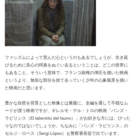
ファシズムによって荒んだ心というのもあるでしょうが、生き延
びるために良心の呵責をぬぐい去るということは、どこの世界に
もあること。そういう意味で、フランコ政権の弾圧を描いた映画
というより、無垢な部分を捨て去っていく少年の心象風景を描い
た映画だと思います。
豊かな自然を背景とした映像とは裏腹に、全編を通して不穏なム
ードが漂う映画ですが、ギレルモ・デル・トロの映画「パンズ・
ラビリンス（El laberinto del fauno）」がお好きな方には、ぴった
りなのではないでしょうか。ちなみに「パンズ・ラビリンス」の
セルジ・ロペス（Sergi López）も警察署長役で出ています。