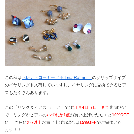
この秋は
ヘレナ・ローナー（Helena Rohner）
のクリップタイプ
のイヤリングも入荷していますし、イヤリングに交換できるピア
スもたくさんあります。
この「リング＆ピアス フェア」では
11月4日（日）まで
期間限定
で、リングかピアスの
いずれか1点
お買い上げいただくと
10%OFF
に！ さらに
2点以上
お買い上げの場合は
15%OFF
でご提供いたし
ます！！