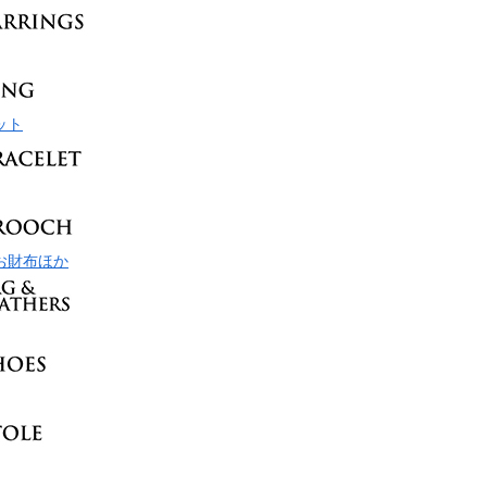
ット
お財布ほか