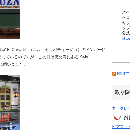
スペ
ら直
セサ
ップ
公式
http
El Cervatillo（エル・セルバティージョ）のメンバーに
しているのですが、この日は恵比寿にある Sala
）に伺いました。
RSS
取り扱
ネックレ
ピアス・