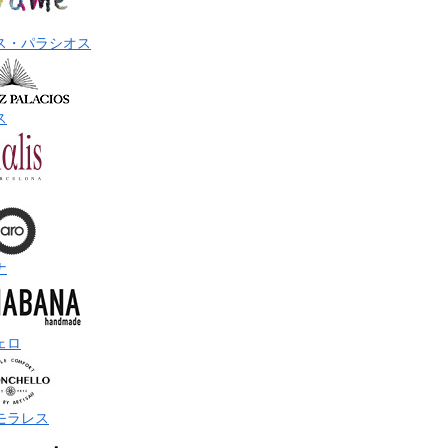
ス・パラシオス
ス
ナ
ェロ
モラレス