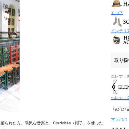
くつ下
インテリ
取り扱
エレナ・
ヘレナ・
マラババ
）を踊られた方。陽気な音楽と、Cordobés（帽子）を使った