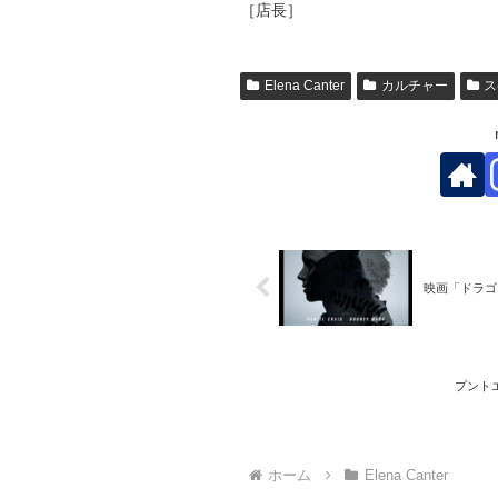
［店長］
Elena Canter
カルチャー
ス
映画「ドラゴン
プント
ホーム
Elena Canter