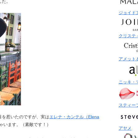
した。
ジョイド
クリステ
アメット
ニッキ・
スティー
目を惹いたのですが、実は
エレナ・カンテル（Elena
ゃいます。（素敵です！）
アヤメ