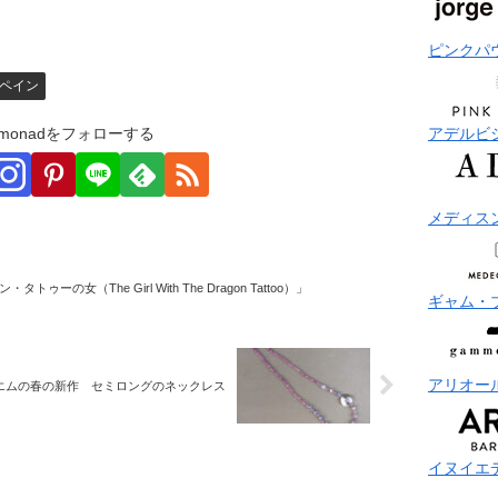
ピンクパ
ペイン
アデルビ
monadをフォローする
メディス
・タトゥーの女（The Girl With The Dragon Tattoo）」
ギャム・
アリオー
エムの春の新作 セミロングのネックレス
イヌイエ