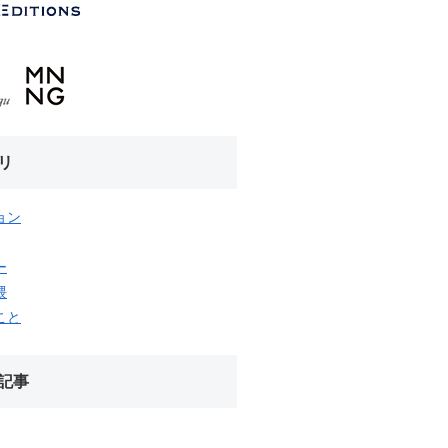
リ
ョン
ー
隈
こと
記事