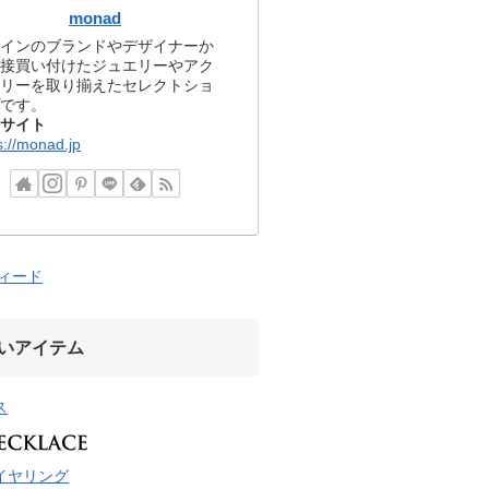
monad
インのブランドやデザイナーか
接買い付けたジュエリーやアク
リーを取り揃えたセレクトショ
です。
サイト
s://monad.jp
フィード
いアイテム
ス
イヤリング