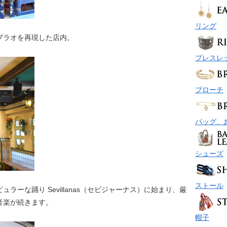
リング
ブラオを再現した店内。
ブレスレ
ブローチ
バッグ、
シューズ
ストール
ラーな踊り Sevillanas（セビジャーナス）に始まり、厳
音楽が続きます。
帽子