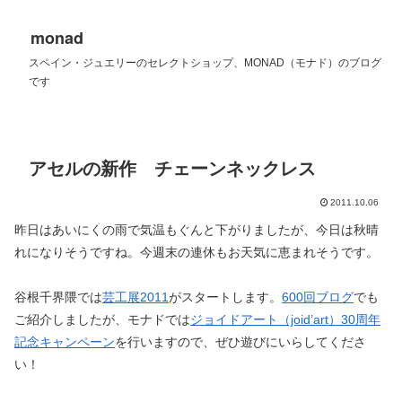
monad
スペイン・ジュエリーのセレクトショップ、MONAD（モナド）のブログ
です
アセルの新作 チェーンネックレス
2011.10.06
昨日はあいにくの雨で気温もぐんと下がりましたが、今日は秋晴
れになりそうですね。今週末の連休もお天気に恵まれそうです。
谷根千界隈では
芸工展2011
がスタートします。
600回ブログ
でも
ご紹介しましたが、モナドでは
ジョイドアート（joid’art）30周年
記念キャンペーン
を行いますので、ぜひ遊びにいらしてくださ
い！