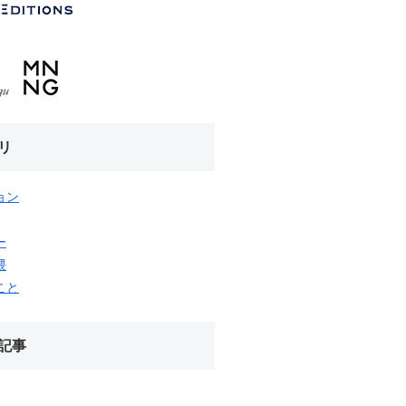
リ
ョン
ー
隈
こと
記事