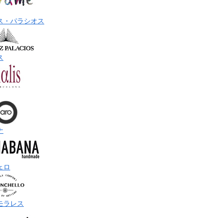
ス・パラシオス
ス
ナ
ェロ
モラレス