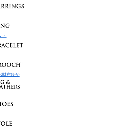
ット
お財布ほか