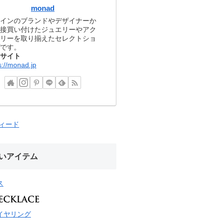
monad
インのブランドやデザイナーか
接買い付けたジュエリーやアク
リーを取り揃えたセレクトショ
です。
サイト
s://monad.jp
フィード
いアイテム
ス
イヤリング