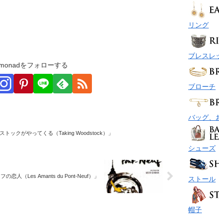
リング
ブレスレ
monadをフォローする
ブローチ
バッグ、
トックがやってくる（Taking Woodstock）」
シューズ
恋人（Les Amants du Pont-Neuf）」
ストール
帽子