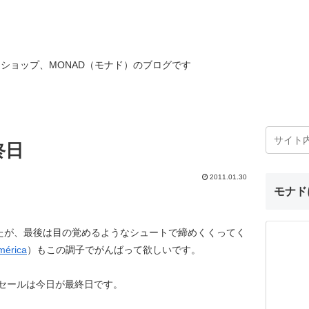
ショップ、MONAD（モナド）のブログです
終日
2011.01.30
モナド
たが、最後は目の覚めるようなシュートで締めくくってく
mérica
）もこの調子でがんばって欲しいです。
春セールは今日が最終日です。