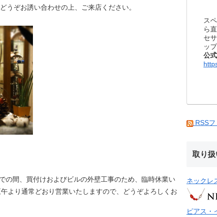
。どうぞお誘い合わせの上、ご来店ください。
スペ
ら直
セサ
ップ
公式
http
RSS
取り扱
）までの間、買付けおよびビルの外壁工事のため、臨時休業い
ネックレ
正午より通常どおり営業いたしますので、どうぞよろしくお
ピアス・