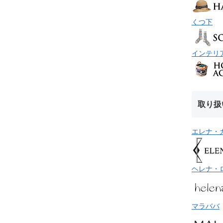
くつ下
インテリ
取り扱
エレナ・
ヘレナ・
マラババ