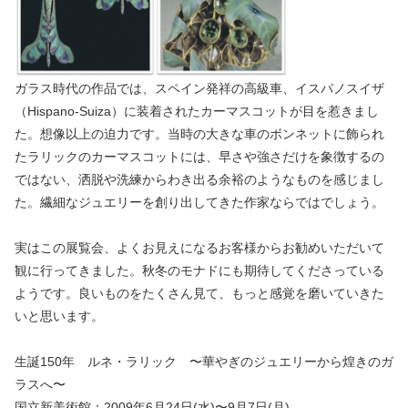
ガラス時代の作品では、スペイン発祥の高級車、イスパノスイザ
（Hispano-Suiza）に装着されたカーマスコットが目を惹きまし
た。想像以上の迫力です。当時の大きな車のボンネットに飾られ
たラリックのカーマスコットには、早さや強さだけを象徴するの
ではない、洒脱や洗練からわき出る余裕のようなものを感じまし
た。繊細なジュエリーを創り出してきた作家ならではでしょう。
実はこの展覧会、よくお見えになるお客様からお勧めいただいて
観に行ってきました。秋冬のモナドにも期待してくださっている
ようです。良いものをたくさん見て、もっと感覚を磨いていきた
いと思います。
生誕150年 ルネ・ラリック 〜華やぎのジュエリーから煌きのガ
ラスへ〜
国立新美術館：2009年6月24日(水)〜9月7日(月)