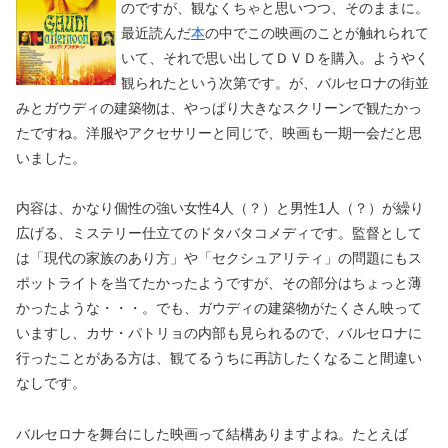
のですが、観なくちゃと思いつつ、そのままに。
最近読んだ
本
の中でこの映画のことが触れられて
いて、それで思い出してＤＶＤを購入。ようやく
観られたという次第です。が、バルセロナの街並
みとガウディの建築物は、やっぱり大きなスクリーンで観たかっ
たですね。洋服やアクセサリーと同じで、映画も一期一会だと思
いました。
内容は、かなり個性の強い女性4人（？）と男性1人（？）が繰り
広げる、ミステリー仕立てのドタバタコメディです。監督として
は「現代の家族のあり方」や「セクシュアリティ」の問題にもス
ポットライトを当てたかったようですが、その部分はちょっと薄
かったような・・・。でも、ガウディの建築物がたくさん映って
いますし、カサ・パトリョの内部も見られるので、バルセロナに
行ったことがある方は、観てるうちに再訪したくなること間違い
なしです。
バルセロナを舞台にした映画って結構ありますよね。たとえば