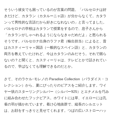
そういう彼女でも困っているのが言葉の問題。「バルセロナは好
きだけど、カタラン（カタルーニャ語）が分からなくて。カタラ
ンって男性的な言語だから好きになれないの」と言ってました。
バルセロナの学校はカタランで授業をするので、息子さんから
「カタランがしゃべれるようにならなきゃだめだよ」と怒られる
そうです。バルセロナ出身のラファ君（輸出担当）によると、昔
はカスティーリャ＝国語（一般的なスペイン語）と、カタランの
両方を教えていたけれど、今はカタランのみだそう。それで困ら
ないの？と聞くと、カスティーリャは、テレビとかで話されてい
るので、学ばなくても理解できるのだとか。
さて、そのラケル･モレノの Paradise Collection（パラダイス・コ
レクション）から、夏にぴったりのピアスをご紹介します。ワイ
ヤー状のスターリングシルバー（シルバー925）とエナメルを巧み
に組み合わせたフックピアス。ホワイトには草、イエローには孔
雀の羽が描かれています。着け心地抜群で、縦長のシルエット
は、お顔をすっきりと見せてくれます。つばの広いストローハッ