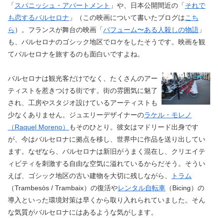
「
スパニッシュ・アパートメント
」や、日本公開間近の「
それで
も恋するバルセロナ
」（この映画について書いたブログは
こち
ら
）。フランスが舞台の映画「
パフューム〜ある人殺しの物語
」
も、バルセロナのゴシック地区でロケをしたそうです。映画を観
てバルセロナを旅するのも面白いですよね。
バルセロナは観光客だけでなく、たくさんのアー
ティストを惹きつける街です。街の雰囲気に魅了
され、工房やスタジオ設けているアーティストも
少なくありません。ジュエリーデザイナーの
ラケル・モレノ
（Raquel Moreno）
もそのひとり。彼女はマドリード出身です
が、今はバルセロナに拠点を移し、世界中に作品を送り出してい
ます。なぜなら、バルセロナは新旧がうまく混在し、クリエイテ
ィビティを刺激する自由な空気に溢れているからだそう。そうい
えば、ゴシック地区の古い建物を大切に残しながら、
トラム
（Trambesòs / Trambaix）の復活や
レンタル自転車
（Bicing）の
導入といった環境対策は早くから取り入れられていました。そん
な気質がバルセロナにはあるような気がします。