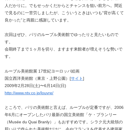
人だかりに。でもせっかくだからとチャンスを狙い前方へ。間近
で見るのに一苦労しましたが、こういうときはいつも“背が高くて
良かった”と両親に感謝しています。
次回はぜひ、パリのルーブル美術館でゆったりと見たいもので
す。
会期終了まで１ヶ月を切り、ますます来館者が増えそうな勢いで
す。
ルーブル美術館展 17世紀ヨーロッパ絵画
国立西洋美術館（東京・上野公園）[
サイト
]
2009年2月28日(土)〜6月14日(日)
http://www.ntv.co.jp/louvre/
ところで、パリの美術館と言えば、ルーブルが定番ですが、2006
年6月にオープンしたパリ最新の国立美術館「ケ・ブランリー
（Musée du Quai Branly）」もおすすめです。シラク元大統領の
肝いりで作られた美術館だけに、今やフランスを代表する建築家