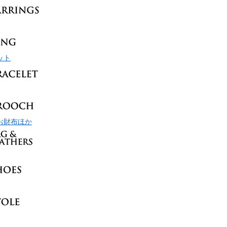
ット
お財布ほか