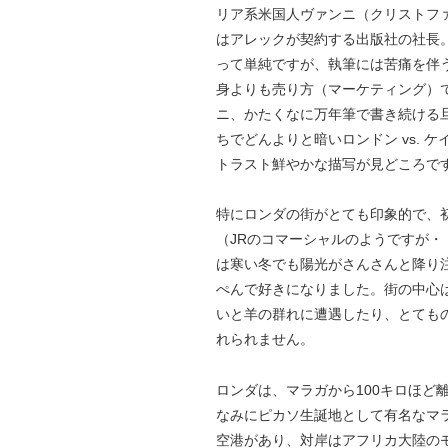
リア系米国人ヴァンニ（クリストファー・ウ
はアレックが契約する出版社の社長
って単純ですが、執筆には苦痛を伴う
身よりも売り方（マーケティング）
ニ、かたくなに万年筆で書き続ける旦
ちでどんよりと暗いロンドン vs.
トラスト鮮やかな描写が見どころで
特にロンダの街がとても印象的で、
（JRのコマーシャルのようですが
は寒い冬でも陽光がさんさんと降り
ぺんで好きになりました。街の中心
いと羊の群れに遭遇したり、とても
れられません。
ロンダは、マラガから100キロほど
なみにピカソ生誕地として有名なマ
空港があり、対岸はアフリカ大陸の