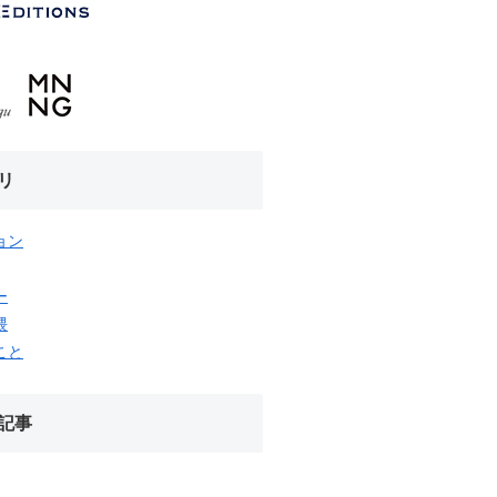
リ
ョン
ー
隈
こと
記事