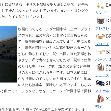
徒）に占領され、キリスト教徒が取り戻した街で、闘牛も
として盛んになったと言われています。また、ヘミングウ
リング
したことでも知られています。
ブレスレ
映画に出てくるロンダの闘牛場（上のＪプライ
スの写真、左の写真）は非常に歴史あるもの
で、闘牛博物館も併設されています。中に入る
ブローチ
と、歴代の闘牛士たちの写真が映画スターさな
がらに飾られており、闘牛の国に来た実感がわ
バッグ、
きます。私は食べませんでしたが、闘牛で仕留
められた牛（toro）の肉は近所の食堂で闘牛帰
りの人々に供されるそうです。日本人的には、
シューズ
かなり堅いのではないかと思うのですが、地元
の人たちは非常に美味しいと言います。ちなみ
ストール
ow という曲のミュージックビデオを、このロンダの闘牛場で撮影
帽子
闘牛を観るぞ、と思ってから10年以上が過ぎてしまいまし