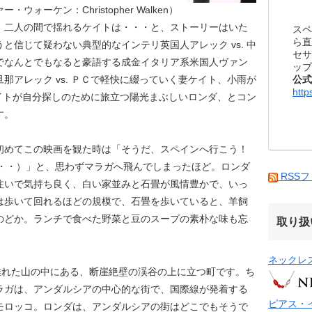
ォーケン：Christopher Walken）
。二人の間で揺れるケイトは・・・と、ストーリーはいた
スペ
ら直
と信じて疑わない典型的なインテリ英国人アレック vs. 中
セサ
でなんとでもなると豪語する成金イタリア系米国人ヴァン
ップ
公式
那アレック vs. ＰＣで軽快に綴っていく妻ケイト、小雨が
http
 ケイトが自分探しのために旅立つ陽光まぶしいロンダ、とコン
す。
初めてこの映画を観た時は「そうだ、スペインへ行こう！
・・・）」と、思わずマラガへ飛んでしまったほど。ロンダ
RSS
注いで気持ち良く、白い家並みと石畳が風情豊かで、いっ
は歩いて回れるほどの規模で、石畳を歩いていると、羊飼
のどか。ランチで食べた野菜と豆のスープの素朴な味も忘
取り扱
ネックレ
離れた山の中にある、断崖絶壁の渓谷の上に立つ町です。ち
ラガは、アンダルシアの中心的な街で、国際線が発着する
ピアス・
モロッコ。ロンダは、アンダルシアの街はどこでもそうで