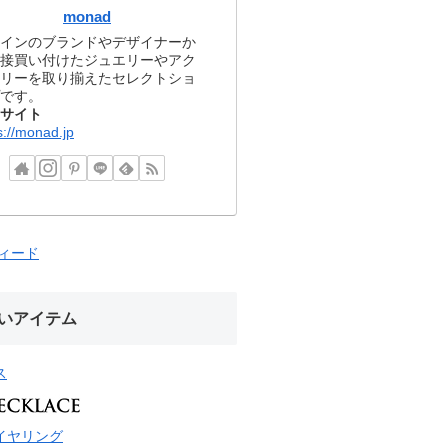
monad
インのブランドやデザイナーか
接買い付けたジュエリーやアク
リーを取り揃えたセレクトショ
です。
サイト
s://monad.jp
フィード
いアイテム
ス
イヤリング