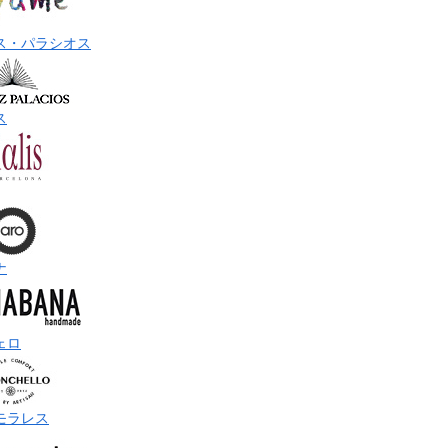
ス・パラシオス
ス
ナ
ェロ
モラレス