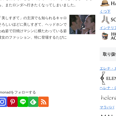
ら、またロンダへ行きたくなってしまいました。
くつ下
「美しすぎて」の主演でも知られるキャロ
そろしいほどに美しすぎて、ヘッドホンで
インテリ
わぬ姿で日焼けマシンに横たわっている姿
彼女のファッション、特に登場するたびに
。
取り扱
エレナ・
ヘレナ・
monadをフォローする
マラババ