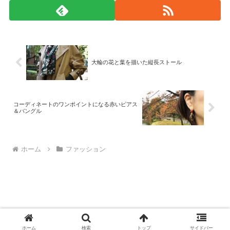
大輪の花と葉を描いた縦長ストール
コーディネートのワンポイントになる赤いピアス
＆バングル
ホーム
ファッション
© 2008-2026 monad.
ホーム
検索
トップ
サイドバー