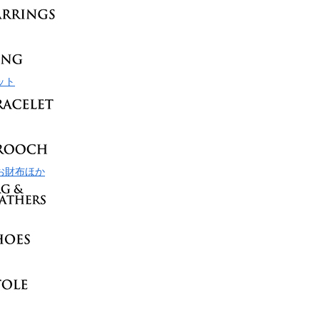
ット
お財布ほか