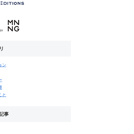
リ
ョン
ー
隈
こと
記事