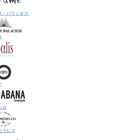
ス・パラシオス
ス
ナ
ェロ
モラレス