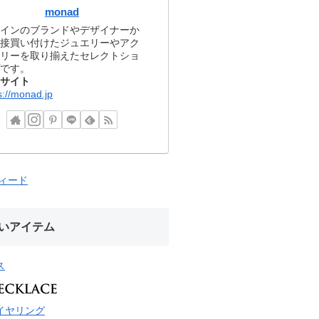
monad
インのブランドやデザイナーか
接買い付けたジュエリーやアク
リーを取り揃えたセレクトショ
です。
サイト
s://monad.jp
フィード
いアイテム
ス
イヤリング