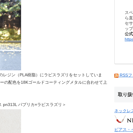
スペ
ら直
セサ
ップ
公式
http
のレジン（PLA樹脂）にラピスラズリをセットしていま
RSS
ーの配色を18Kゴールドコーティングメタルに合わせて上
取り扱
クレス pn313L パプリカ×ラピスラズリ＞
ネックレ
ピアス・