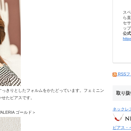
スペ
ら直
セサ
ップ
公式
http
RSS
すっきりとしたフォルムをかたどっています。フェミニン
取り扱
かせたピアスです。
ネックレ
 VALERIA ゴールド＞
ピアス・