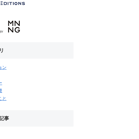
リ
ョン
ー
隈
こと
記事