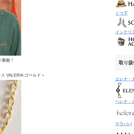
くつ下
インテリ
が素敵！
取り扱
クレス VALERIA ゴールド＞
エレナ・
ヘレナ・
マラババ