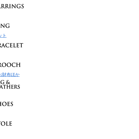
ット
お財布ほか