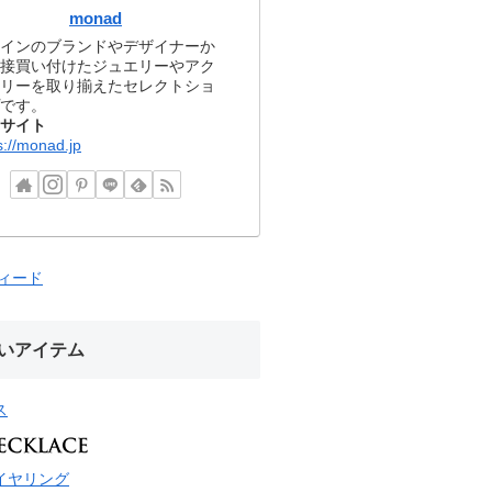
monad
インのブランドやデザイナーか
接買い付けたジュエリーやアク
リーを取り揃えたセレクトショ
です。
サイト
s://monad.jp
フィード
いアイテム
ス
イヤリング