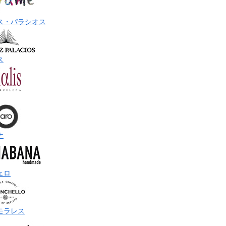
ス・パラシオス
ス
ナ
ェロ
モラレス