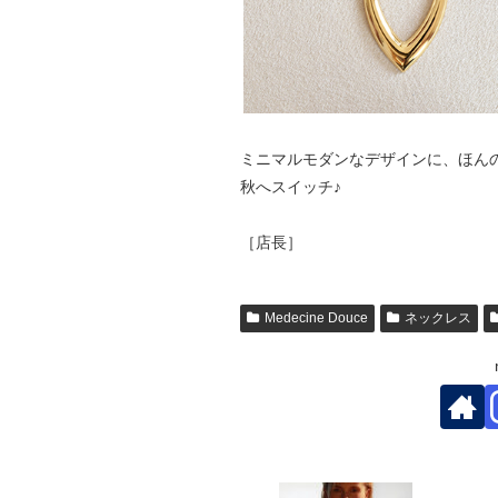
ミニマルモダンなデザインに、ほん
秋へスイッチ♪
［店長］
Medecine Douce
ネックレス