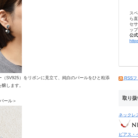
スペ
ら直
セサ
ップ
公式
http
（SV925）をリボンに見立て、純白のパールをひと粒添
RSS
を醸します。
取り扱
S パール＞
ネックレ
ピアス・