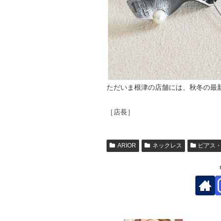
ただいま根津の店舗には、秋冬の最
［店長］
ARIOR
ネックレス
ピアス