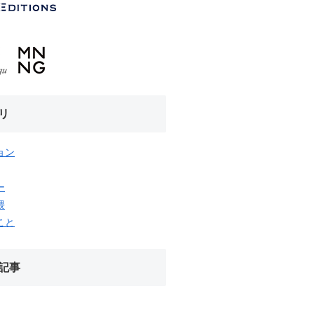
リ
ョン
ー
隈
こと
記事