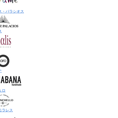
ス・パラシオス
ス
ナ
ェロ
モラレス