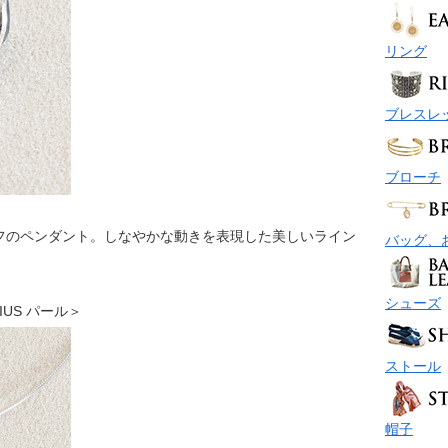
リング
ブレスレ
ブローチ
フのペンダント。しなやかな動きを表現した美しいライン
バッグ、
シューズ
BIUS パール＞
ストール
帽子