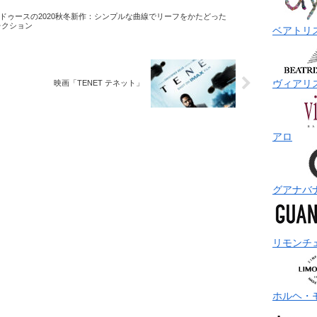
ドゥースの2020秋冬新作：シンプルな曲線でリーフをかたどった
コレクション
ベアトリ
ヴィアリ
映画「TENET テネット」
アロ
グアナバ
リモンチ
ホルヘ・