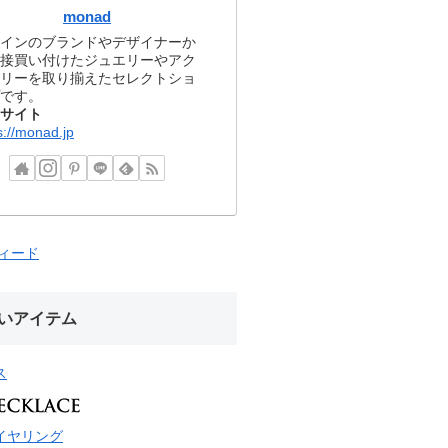
monad
インのブランドやデザイナーか
接買い付けたジュエリーやアク
リーを取り揃えたセレクトショ
です。
サイト
s://monad.jp
フィード
いアイテム
ス
イヤリング