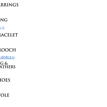
ット
お財布ほか