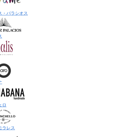
ス・パラシオス
ス
ナ
ェロ
モラレス