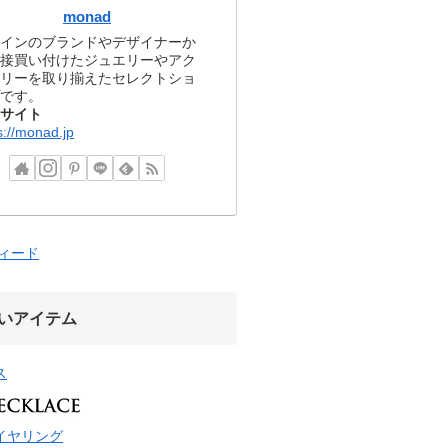
monad
インのブランドやデザイナーか
接買い付けたジュエリーやアク
リーを取り揃えたセレクトショ
です。
サイト
s://monad.jp
フィード
いアイテム
ス
イヤリング