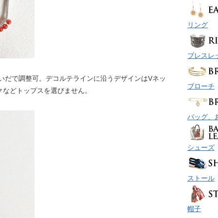
リング
ブレスレ
あいだで調整可。デコルテラインに沿うデザインはVネッ
ブローチ
クなどトップスを選びません。
バッグ、
シューズ
ストール
帽子