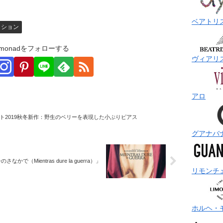
ベアトリ
ッション
monadをフォローする
ヴィアリ
アロ
ト2019秋冬新作：野生のベリーを表現した小ぶりピアス
グアナバ
で（Mientras dure la guerra）」
リモンチ
ホルヘ・