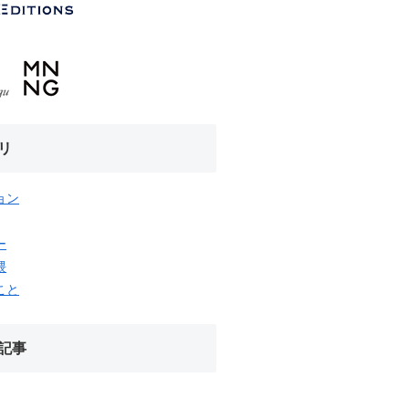
リ
ョン
ー
隈
こと
記事