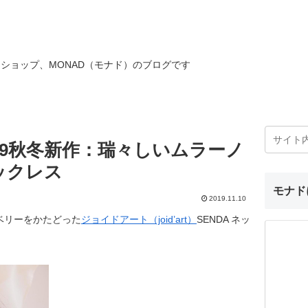
ショップ、MONAD（モナド）のブログです
19秋冬新作：瑞々しいムラーノ
ックレス
モナド
2019.11.10
ベリーをかたどった
ジョイドアート（joid’art）
SENDA ネッ