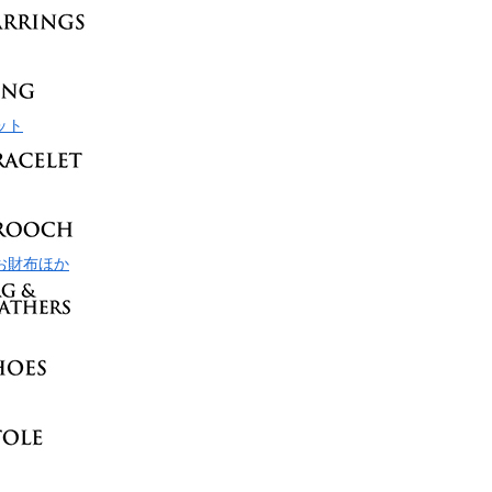
ット
お財布ほか