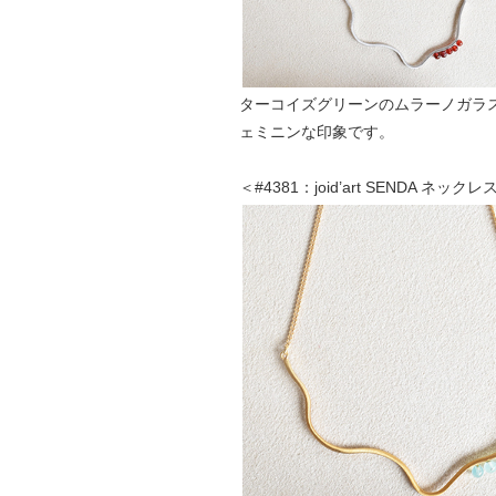
ターコイズグリーンのムラーノガラス
ェミニンな印象です。
＜#4381：joid’art SENDA ネッ