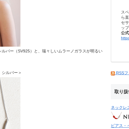
スペ
ら直
セサ
ップ
公式
http
ルバー（SV925）と、瑞々しいムラーノガラスが明るい
クレス シルバー＞
RSS
取り扱
ネックレ
ピアス・