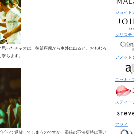
ジョイド
クリステ
と思ったチャオは、後部座席から車外に出ると、おもむろ
を撃ちます。
アメット
ニッキ・
スティー
アヤメ
ビビって退散してしまうのですが、拳銃の不法所持は重い