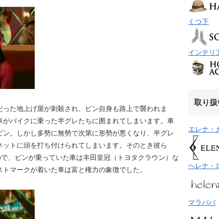
くつ下
インテリ
取り扱
だった地上げ屋が刺殺され、ビン自身も路上で襲われま
車がバイクに乗った半グレたちに囲まれてしまいます。車
エレナ・
ビン。しかし多勢に無勢で次第に形勢が悪くなり、半グレ
ネットに頭を打ち付けられてしまいます。そのとき彼ら
ので、ビンが乗っていた車は丰田皇冠（トヨタクラウン）な
ヘレナ・
ストマークが着いた車は富と権力の象徴でした。
マラババ