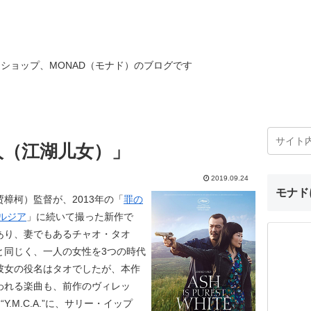
ショップ、MONAD（モナド）のブログです
人（江湖儿女）」
2019.09.24
モナド
樟柯）監督が、2013年の「
罪の
ルジア
」に続いて撮った新作で
あり、妻でもあるチャオ・タオ
と同じく、一人の女性を3つの時代
彼女の役名はタオでしたが、本作
われる楽曲も、前作のヴィレッ
“Y.M.C.A.”に、サリー・イップ