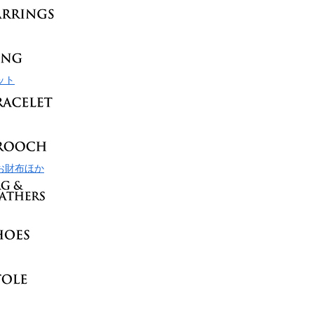
ット
お財布ほか