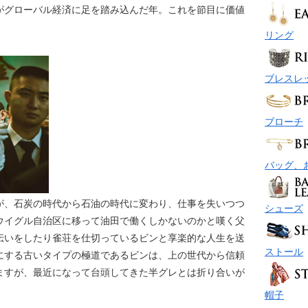
がグローバル経済に足を踏み込んだ年。これを節目に価値
。
リング
ブレスレ
ブローチ
バッグ、
が、石炭の時代から石油の時代に変わり、仕事を失いつつ
シューズ
ウイグル自治区に移って油田で働くしかないのかと嘆く父
伝いをしたり雀荘を仕切っているビンと享楽的な人生を送
ストール
にする古いタイプの極道であるビンは、上の世代から信頼
ますが、最近になって台頭してきた半グレとは折り合いが
帽子