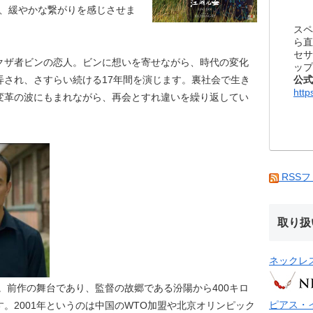
いて、緩やかな繋がりを感じさせま
スペ
ら直
セサ
クザ者ビンの恋人。ビンに想いを寄せながら、時代の変化
ップ
公式
弄され、さすらい続ける17年間を演じます。裏社会で生き
http
変革の波にもまれながら、再会とすれ違いを繰り返してい
RSS
取り扱
ネックレ
）。前作の舞台であり、監督の故郷である汾陽から400キロ
ピアス・
。2001年というのは中国のWTO加盟や北京オリンピック