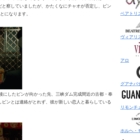
だと察していましたが、かたくなにチャオが否定し、ビン
ベアトリ
ことになります。
ヴィアリ
アロ
グアナバ
を後にしたビンが向かった先、三峡ダム完成間近の古都・奉
しビンとは連絡がとれず、彼が新しい恋人と暮らしている
リモンチ
ホルヘ・