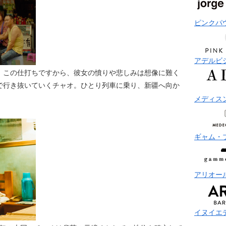
ピンクパ
アデルビ
、この仕打ちですから、彼女の憤りや悲しみは想像に難く
で行き抜いていくチャオ。ひとり列車に乗り、新疆へ向か
メディス
ギャム・
アリオー
イヌイエ