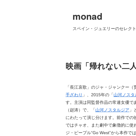
monad
スペイン・ジュエリーのセレクト
映画「帰れない二
「長江哀歌」のジャ・ジャンクー（贾
手ざわり
」、2015年の「
山河ノスタ
す。主演は同監督作品の常連女優で
（赵涛）で、「
山河ノスタルジア
」
にわたって演じ分けます。前作での
ではチャオ、また劇中で象徴的に使
ジ・ピープル“Go West”から本作では