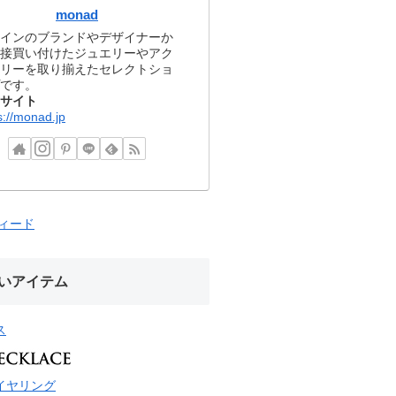
monad
インのブランドやデザイナーか
接買い付けたジュエリーやアク
リーを取り揃えたセレクトショ
です。
サイト
s://monad.jp
フィード
いアイテム
ス
イヤリング