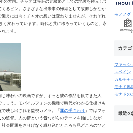
17年の大同。チャオは雀荘の元締めとしての地位を確立して
てくるビン。さまざまな出来事の帰結として故郷しかなか
モノノグ
で迎えに出向くチャオの想いは変わりませんが、それぞれ
大きく変わっています。時代と共に移ろっていくものと、永
されます。
カテゴ
ファッシ
スペイン
カルチャ
モナド界
モナドの
同じ味わいの映画ですが、ずっと彼の作品を観てきた人
でしょう。モバイルフォンの機種で時代がわかる仕掛けも
盤で映し出される監視カメラ。「
罪の手ざわり
」ではフォ
最近の
この監督。人の情という昔ながらのテーマを軸にしなが
く社会問題をさりげなく織り込むところも見どころのひと