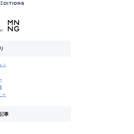
リ
ョン
ー
隈
こと
記事