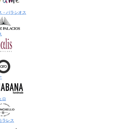
ス・パラシオス
ス
ナ
ェロ
モラレス