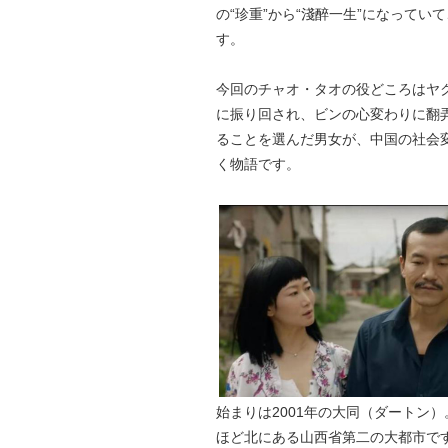
の“珍重”から“淺醉一生”になって
す。
今回のチャオ・タオの役どころはヤ
に振り回され、ビンの心変わりに翻
ることを選んだ男女が、中国の社会
く物語です。
始まりは2001年の大同（ダートン
ほど北にある山西省第二の大都市です